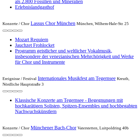
als 2.800 Fossilien und Mineralien
Erlebnislandgasthof
Lassus Chor München
Konzerte /
Chor
München, Wilhem-Hale-Str. 25
Mozart Requiem
Jauchzet Frohlocket
Programm geistlicher und weltlicher Vokalmusik,
insbesondere der venezianischen Mehrchörigkeit und Werke
für Chor und Instrumente
Internationales Musikfest am Tegernsee
Ereignisse /
Festival
Kreuth,
Nördliche Hauptstraße 3
Klassische Konzerte am Tegernsee - Begegnungen mit
hochkarätigen Solisten, Spitzen-Ensem­bles und hochbegabten
Nach­wuchs­künstlern
Münchener Bach-Chor
Konzerte /
Chor
Vaterstetten, Luitpoldring 40b