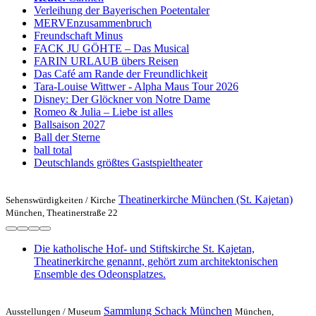
Verleihung der Bayerischen Poetentaler
MERVEnzusammenbruch
Freundschaft Minus
FACK JU GÖHTE – Das Musical
FARIN URLAUB übers Reisen
Das Café am Rande der Freundlichkeit
Tara-Louise Wittwer - Alpha Maus Tour 2026
Disney: Der Glöckner von Notre Dame
Romeo & Julia – Liebe ist alles
Ballsaison 2027
Ball der Sterne
ball total
Deutschlands größtes Gastspieltheater
Theatinerkirche München (St. Kajetan)
Sehenswürdigkeiten /
Kirche
München, Theatinerstraße 22
Die katholische Hof- und Stiftskirche St. Kajetan,
Theatinerkirche genannt, gehört zum architektonischen
Ensemble des Odeonsplatzes.
Sammlung Schack München
Ausstellungen /
Museum
München,