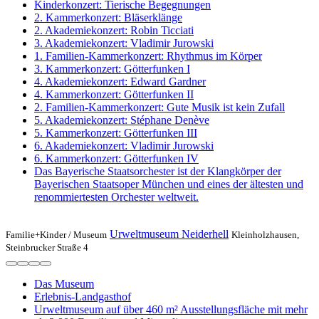
Kinderkonzert: Tierische Begegnungen
2. Kammerkonzert: Bläserklänge
2. Akademiekonzert: Robin Ticciati
3. Akademiekonzert: Vladimir Jurowski
1. Familien-Kammerkonzert: Rhythmus im Körper
3. Kammerkonzert: Götterfunken I
4. Akademiekonzert: Edward Gardner
4. Kammerkonzert: Götterfunken II
2. Familien-Kammerkonzert: Gute Musik ist kein Zufall
5. Akademiekonzert: Stéphane Denève
5. Kammerkonzert: Götterfunken III
6. Akademiekonzert: Vladimir Jurowski
6. Kammerkonzert: Götterfunken IV
Das Bayerische Staatsorchester ist der Klangkörper der
Bayerischen Staatsoper München und eines der ältesten und
renommiertesten Orchester weltweit.
Urweltmuseum Neiderhell
Familie+Kinder /
Museum
Kleinholzhausen,
Steinbrucker Straße 4
Das Museum
Erlebnis-Landgasthof
Urweltmuseum auf über 460 m² Ausstellungsfläche mit mehr