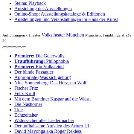
Steina: Playback
Ausstellung der Ausstellungen
Online-Shop: Ausstellungskataloge & Editionen
Ausstellungen und Veranstaltungen im Haus der Kunst
Volkstheater München
Aufführungen /
Theater
München, Tumblingerstraße
29
Premiere:
Die Geierwally
Uraufführung:
Philophobia
Premiere:
Ein Volksfeind
Der blinde Passagier
Appropriate (Was sich gehört)
Nina Sonnenberg: Das Herz, ein Wolf
Fischer Fritz
Felix Krull
Mit dem Brandner Kaspar auf die Wiesn
Die Nashörner
Tide
Echtzeitalter
Widersacher aller Liedermacher
Der aufhaltsame Aufstieg des Arturo Ui
David Mayonga aka Roger Rekless