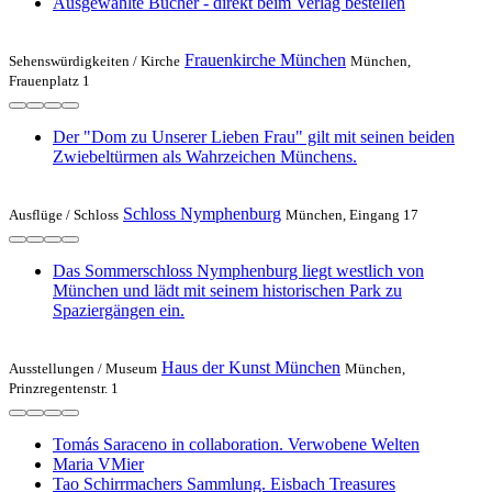
Ausgewählte Bücher - direkt beim Verlag bestellen
Frauenkirche München
Sehenswürdigkeiten /
Kirche
München,
Frauenplatz 1
Der "Dom zu Unserer Lieben Frau" gilt mit seinen beiden
Zwiebeltürmen als Wahrzeichen Münchens.
Schloss Nymphenburg
Ausflüge /
Schloss
München, Eingang 17
Das Sommerschloss Nymphenburg liegt westlich von
München und lädt mit seinem historischen Park zu
Spaziergängen ein.
Haus der Kunst München
Ausstellungen /
Museum
München,
Prinzregentenstr. 1
Tomás Saraceno in collaboration. Verwobene Welten
Maria VMier
Tao Schirrmachers Sammlung. Eisbach Treasures