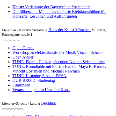
Heute:
Verleihung der Bayerischen Poetentaler
Der Silbersaal - Münchens schönste Kleinkunstbühne für
Konzerte, Lesungen und Aufführungen
Haus der Kunst München
Ereignisse /
Kulturveranstaltung
München,
Prinzregentenstraße 1
Open Garten
Workshop zu elektroakustischer Musik Vincent Scheers
Open Atelier
TUNE. Florian Hecker präsentiert Natural Selection live
TUNE. Roundtable mit Florian Hecker, Maya B. Kronic,
Vincent Lostanlen und Michael Newman
TUNE. Listening Session FAVN
OUR BR00D. Studientag
Führungen
Veranstaltungen im Haus der Kunst
Buchtipp
Literatur+Sprache /
Lesung