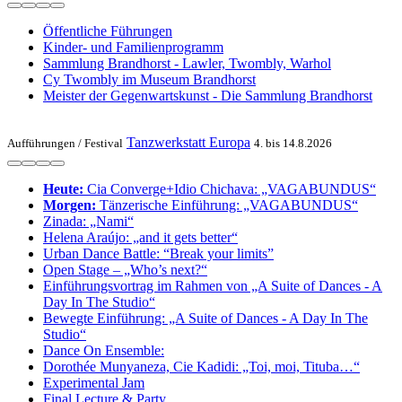
Öffentliche Führungen
Kinder- und Familienprogramm
Sammlung Brandhorst - Lawler, Twombly, Warhol
Cy Twombly im Museum Brandhorst
Meister der Gegenwartskunst - Die Sammlung Brandhorst
Tanzwerkstatt Europa
Aufführungen /
Festival
4. bis 14.8.2026
Heute:
Cia Converge+Idio Chichava: „VAGABUNDUS“
Morgen:
Tänzerische Einführung: „VAGABUNDUS“
Zinada: „Nami“
Helena Araújo: „and it gets better“
Urban Dance Battle: “Break your limits”
Open Stage – „Who’s next?“
Einführungsvortrag im Rahmen von „A Suite of Dances - A
Day In The Studio“
Bewegte Einführung: „A Suite of Dances - A Day In The
Studio“
Dance On Ensemble:
Dorothée Munyaneza, Cie Kadidi: „Toi, moi, Tituba…“
Experimental Jam
Final Lecture & Party