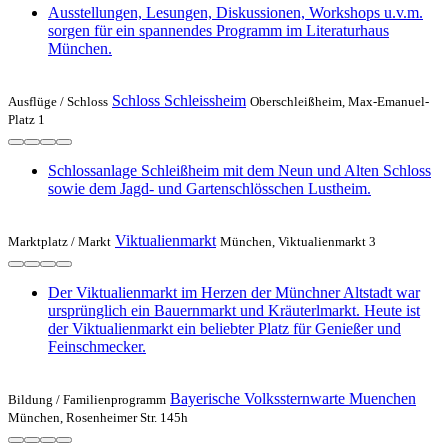
Ausstellungen, Lesungen, Diskussionen, Workshops u.v.m.
sorgen für ein spannendes Programm im Literaturhaus
München.
Schloss Schleissheim
Ausflüge /
Schloss
Oberschleißheim, Max-Emanuel-
Platz 1
Schlossanlage Schleißheim mit dem Neun und Alten Schloss
sowie dem Jagd- und Gartenschlösschen Lustheim.
Viktualienmarkt
Marktplatz /
Markt
München, Viktualienmarkt 3
Der Viktualienmarkt im Herzen der Münchner Altstadt war
ursprünglich ein Bauernmarkt und Kräuterlmarkt. Heute ist
der Viktualienmarkt ein beliebter Platz für Genießer und
Feinschmecker.
Bayerische Volkssternwarte Muenchen
Bildung /
Familienprogramm
München, Rosenheimer Str. 145h