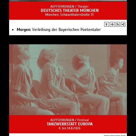
AUFFÜHRUNGEN /
Theater
DEUTSCHES THEATER MÜNCHEN
München, Schwanthalerstraße 13
Morgen:
Verleihung der Bayerischen Poetentaler
AUFFÜHRUNGEN /
Festival
TANZWERKSTATT EUROPA
4. bis 14.8.2026