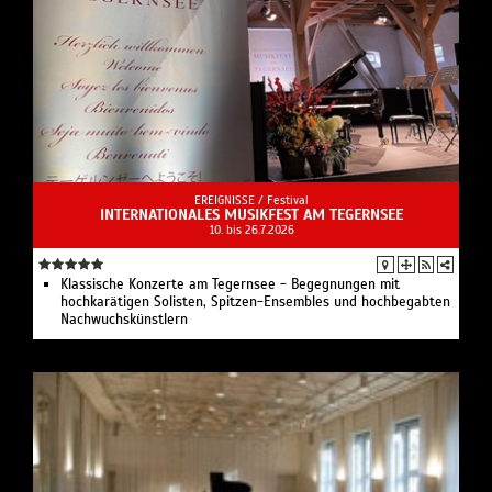
EREIGNISSE /
Festival
INTERNATIONALES MUSIKFEST AM TEGERNSEE
10. bis 26.7.2026
Klassische Konzerte am Tegernsee - Begegnungen mit
hochkarätigen Solisten, Spitzen-Ensem­bles und hochbegabten
Nach­wuchs­künstlern