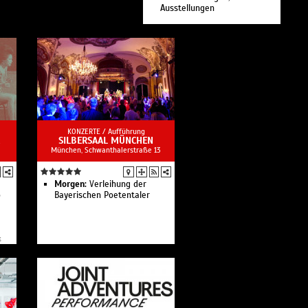
Ausstellungen
KONZERTE /
Aufführung
SILBERSAAL MÜNCHEN
München, Schwanthalerstraße 13
Morgen:
Verleihung der
o
Bayerischen Poetentaler
s
k
?“