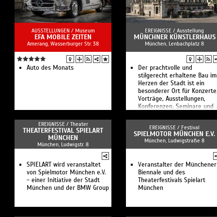
AUSSTELLUNGEN /
Museum
EREIGNISSE /
Ausstellung
EFA MOBILE ZEITEN
MÜNCHNER KÜNSTLERHAUS
Amerang, Wasserburger Str. 38
München, Lenbachplatz 8
Auto des Monats
Der prachtvolle und
stilgerecht erhaltene Bau im
Herzen der Stadt ist ein
besonderer Ort für Konzerte
Vorträge, Ausstellungen,
Konferenzen, Seminare und
Festivitäten aller Art.
EREIGNISSE /
Theater
EREIGNISSE /
Festival
THEATERFESTIVAL SPIELART
SPIELMOTOR MÜNCHEN E.V.
MÜNCHEN
München, Ludwigstraße 8
München, Ludwigstr. 8
SPIELART wird veranstaltet
Veranstalter der Münchener
von Spielmotor München e.V.
Biennale und des
- einer Initiative der Stadt
Theaterfestivals Spielart
München und der BMW Group
München