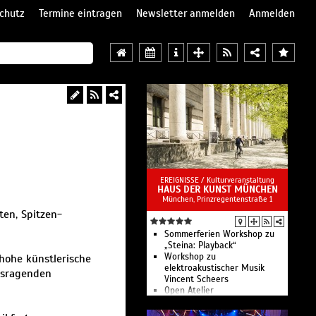
chutz
Termine eintragen
Newsletter anmelden
Anmelden
EREIGNISSE /
Kulturveranstaltung
HAUS DER KUNST MÜNCHEN
München, Prinzregentenstraße 1
ten, Spitzen-
Sommerferien Workshop zu
„Steina: Playback“
Workshop zu
hohe künstlerische
elektroakustischer Musik
usragenden
Vincent Scheers
Open Atelier
Führungen
Veranstaltungen im Haus der