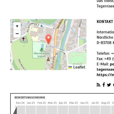
Das volls
Tegernsee
KONTAKT
+
Internati
−
Nördliche
D
-
83708
Telefon:
+
Fax:
+49 (
E-Mail:
p
Leaflet
tegernse
https://
BEWERTUNGSCHRONIK
 24
Nov 24
Dez 24
Jan 25
Feb 25
Mär 25
Apr 25
Mai 25
Jun 25
Jul 25
Aug 25
S