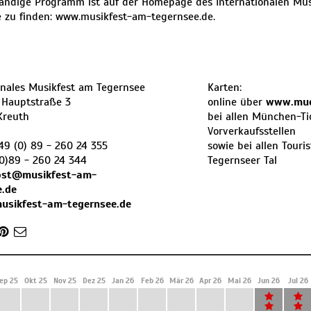
tändige Programm ist auf der Homepage des Internationalen Mu
 zu finden:
www.musikfest-am-tegernsee.de
.
onales Musikfest am Tegernsee
Karten:
 Hauptstraße 3
online über
www.mue
Kreuth
bei allen München-Ti
Vorverkaufsstellen
49 (0) 89 - 260 24 355
sowie bei allen Touri
0)89 - 260 24 344
Tegernseer Tal
ost@musikfest-am-
e.de
musikfest-am-tegernsee.de
ep 25
Okt 25
Nov 25
Dez 25
Jan 26
Feb 26
Mär 26
Apr 26
Mai 26
Jun 26
Jul 26