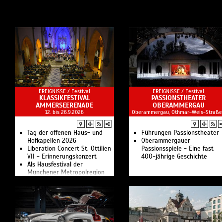
EREIGNISSE /
Festival
EREIGNISSE /
Festival
KLASSIKFESTIVAL
PASSIONSTHEATER
AMMERSEERENADE
OBERAMMERGAU
12. bis 26.9.2026
Oberammergau, Othmar-Weis-Straße
Tag der offenen Haus- und
Führungen Passionstheater
Hofkapellen 2026
Oberammergauer
Liberation Concert St. Ottilien
Passionsspiele - Eine fast
VII - Erinnerungskonzert
400-jährige Geschichte
Als Hausfestival der
Münchener Metropolregion
lädt das Klassik- und
Artfestival AMMERSEErenade
an den idyllischen Ammersee
ein.