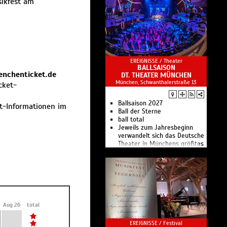
sikfest am
Kunst
EREIGNISSE /
Theater
BALLSAISON
nchenticket.de
DT. THEATER MÜNCHEN
München, Schwanthalerstraße 13
cket-
Ballsaison 2027
st-Informationen im
Ball der Sterne
ball total
Jeweils zum Jahresbeginn
verwandelt sich das Deutsche
Theater in Münchens größtes
Ballhaus.
Aug 26
total
EREIGNISSE /
Festival