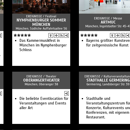
Dances - A Day In The Stu
Bewegte Einführung: „A Su
of Dances - A Day In The
EREIGNISSE /
Festival
Studio“
EREIGNISSE /
Messe
NYMPHENBURGER SOMMER
Dance On Ensemble:
ARTMUC
MÜNCHEN
München, Ingolstädter Str. 45-4
Dorothée Munyaneza, Cie
München, Südliche Auffahrtsallee 56
Kadidi: „Toi, moi, Tituba…“
Experimental Jam
Das Kammermusikfest in
Final Lecture & Party
Bayerns größter Kunsteve
München im Nymphenburger
für zeitgenössische Kunst
Schloss
,
EREIGNISSE /
Theater
EREIGNISSE /
Kulturveranstaltun
OBERANGERTHEATER
STADTHALLE GERMERING
München, Oberanger 38
Germering, Landsberger Str. 39
Die beliebte Eventlocation für
Stadthalle und
Veranstaltungen und Events
Veranstaltungszentrum fü
aller Art
Konzerte, Kulturevents un
Konferenzen, mit eigenem
Restaurant.