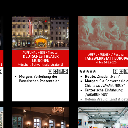
AUFFÜHRUNGEN /
Theater
AUFFÜHRUNGEN /
Festival
DEUTSCHES THEATER
TANZWERKSTATT EUROPA
MÜNCHEN
4. bis 14.8.2026
 1
München, Schwanthalerstraße 13
Morgen:
Verleihung der
Heute:
Zinada: „Nami“
Bayerischen Poetentaler
Morgen:
Cia Converge+Idi
Chichava: „VAGABUNDUS“
Tänzerische Einführung:
„VAGABUNDUS“
Helena Araújo: „and it get
better“
Urban Dance Battle: “Brea
your limits”
Open Stage – „Who’s next
Einführungsvortrag im
Rahmen von „A Suite of