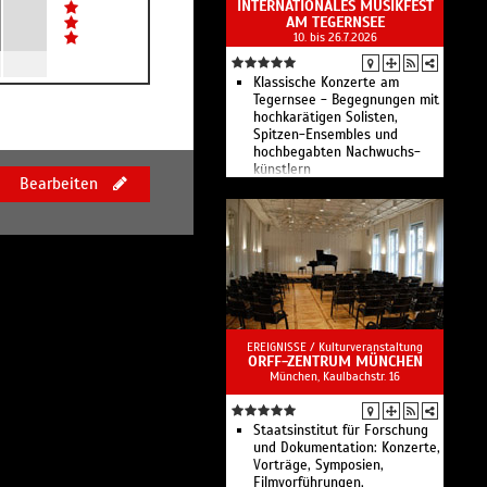
INTERNATIONALES MUSIKFEST
AM TEGERNSEE
10. bis 26.7.2026
Klassische Konzerte am
Tegernsee - Begegnungen mit
hochkarätigen Solisten,
Spitzen-Ensem­bles und
hochbegabten Nach­wuchs­
künstlern
Bearbeiten
EREIGNISSE /
Kulturveranstaltung
ORFF-ZENTRUM MÜNCHEN
München, Kaulbachstr. 16
Staatsinstitut für Forschung
und Dokumentation: Konzerte,
Vorträge, Symposien,
Filmvorführungen,