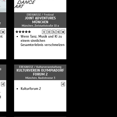
dio“
ite
EREIGNISSE /
Festival
JOINT ADVENTURES
MÜNCHEN
7
München, Zielstattstraße 10 a
nt
Wenn Tanz, Musik und KI zu
einem sinnlichen
Gesamterlebnis verschmelzen
EREIGNISSE /
Kulturveranstaltung
g
KULTURVEREIN OLYMPIADORF
FORUM 2
München, Nadistrasse 3
Kulturforum 2
r
d