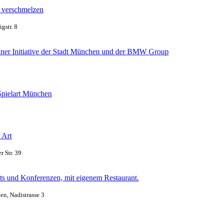
 verschmelzen
gstr. 8
iner Initiative der Stadt München und der BMW Group
 Spielart München
 Art
 Str. 39
nts und Konferenzen, mit eigenem Restaurant.
n, Nadistrasse 3