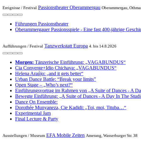
Passionstheater Oberammergau
Ereignisse /
Festival
Oberammergau, Othmar
Führungen Passionstheater
Oberammergauer Passionsspiele - Eine fast 400-jährige Geschi
Tanzwerkstatt Europa
Aufführungen /
Festival
4. bis 14.8.2026
Morgen:
Tänzerische Einführung: „VAGABUNDUS“
Cia Converge+Idio Chichava: „VAGABUNDUS“
Helena Araújo: „and it gets better“
Urban Dance Battle: “Break your limits”
Open Stage – „Who’s next?“
Einführungsvortrag im Rahmen von „A Suite of Dances - A Da
Bewegte Einführung: „A Suite of Dances - A Day In The Stud
Dance On Ensemble:
Dorothée Munyaneza, Cie Kadidi: „Toi, moi, Tituba…“
Experimental Jam
Final Lecture & Party
EFA Mobile Zeiten
Ausstellungen /
Museum
Amerang, Wasserburger Str. 38