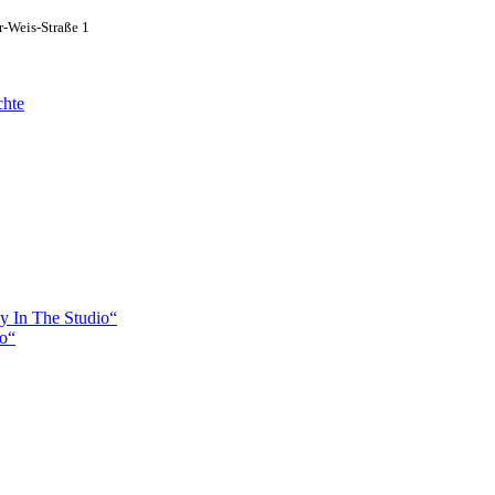
-Weis-Straße 1
chte
y In The Studio“
io“