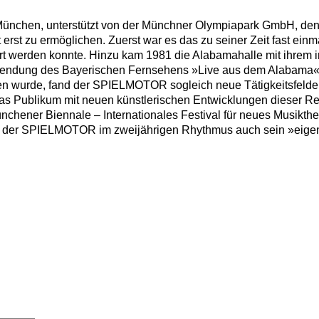
München, unterstützt von der Münchner Olympiapark GmbH, 
t erst zu ermöglichen. Zuerst war es das zu seiner Zeit fast ei
ert werden konnte. Hinzu kam 1981 die Alabamahalle mit ihrem
Sendung des Bayerischen Fernsehens »Live aus dem Alabama«). A
ssen wurde, fand der SPIELMOTOR sogleich neue Tätigkeitsfeld
 das Publikum mit neuen künstlerischen Entwicklungen diese
chener Biennale – Internationales Festival für neues Musikth
et der SPIELMOTOR im zweijährigen Rhythmus auch sein »eigen