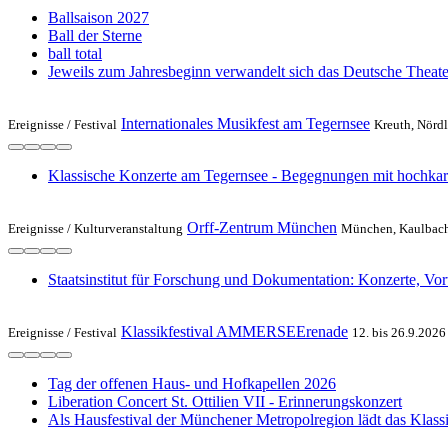
Ballsaison 2027
Ball der Sterne
ball total
Jeweils zum Jahresbeginn verwandelt sich das Deutsche Theate
Internationales Musikfest am Tegernsee
Ereignisse /
Festival
Kreuth, Nördl
Klassische Konzerte am Tegernsee - Begegnungen mit hochkarä
Orff-Zentrum München
Ereignisse /
Kulturveranstaltung
München, Kaulbachs
Staatsinstitut für Forschung und Dokumentation: Konzerte, Vo
Klassikfestival AMMERSEErenade
Ereignisse /
Festival
12. bis 26.9.2026
Tag der offenen Haus- und Hofkapellen 2026
Liberation Concert St. Ottilien VII - Erinnerungskonzert
Als Hausfestival der Münchener Metropolregion lädt das Kla