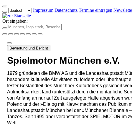
Impressum
Datenschutz
Termine eintragen
Newslette
Ort eingeben:
Bewertung und Bericht
Spielmotor München e.V.
1979 gründeten die BMW AG und die Landeshauptstadt Mü
besondere kulturelle Aktivitäten zu fördern oder überhaupt 
fester Bestandteil des Münchner Kulturlebens gesichert we
Aufmerksamkeit fand (unterstützt durch die montägliche Se
von Anfang an nur auf Zeit ausgelegte Halle abgerissen w
Polen« und der »Dialog mit Kiew« machten das Publikum 
Landeshauptstadt München bei der »Münchener Biennale – I
Tanzes. Seit 1995 aber veranstaltet der SPIELMOTOR im zw
Welt.