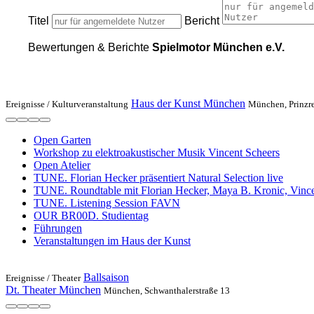
Titel
Bericht
Bewertungen & Berichte
Spielmotor München e.V.
Haus der Kunst München
Ereignisse /
Kulturveranstaltung
München, Prinzre
Open Garten
Workshop zu elektroakustischer Musik Vincent Scheers
Open Atelier
TUNE. Florian Hecker präsentiert Natural Selection live
TUNE. Roundtable mit Florian Hecker, Maya B. Kronic, Vin
TUNE. Listening Session FAVN
OUR BR00D. Studientag
Führungen
Veranstaltungen im Haus der Kunst
Ballsaison
Ereignisse /
Theater
Dt. Theater München
München, Schwanthalerstraße 13