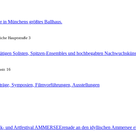
r in Münchens größtes Ballhaus.
iche Hauptstraße 3
tigen Solisten, Spitzen-Ensem­bles und hochbegabten Nach­wuchs­küns
tr. 16
rträge, Symposien, Filmvorführungen, Ausstellungen
ssik- und Artfestival AMMERSEErenade an den idyllischen Ammersee e