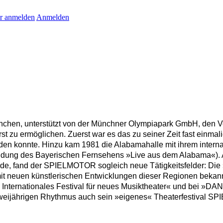
r anmelden
Anmelden
nchen, unterstützt von der Münchner Olympiapark GmbH, de
erst zu ermöglichen. Zuerst war es das zu seiner Zeit fast einma
rden konnte. Hinzu kam 1981 die Alabamahalle mit ihrem inter
ndung des Bayerischen Fernsehens »Live aus dem Alabama«). Als
urde, fand der SPIELMOTOR sogleich neue Tätigkeitsfelder: Di
mit neuen künstlerischen Entwicklungen dieser Regionen bek
nternationales Festival für neues Musiktheater« und bei »DAN
eijährigen Rhythmus auch sein »eigenes« Theaterfestival SPIE