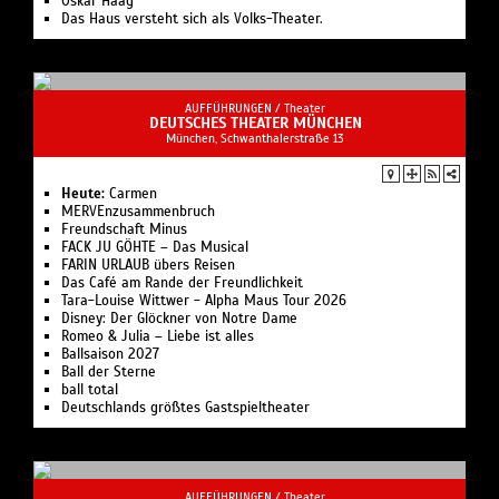
Oskar Haag
Sound: Mattef Kuhlmey
Das Haus versteht sich als Volks-Theater.
Technische Leitung: Martin Beeretz
Künstlerische Leitung Dance On Ensemble: Ty
Boomershine
AUFFÜHRUNGEN /
Theater
DEUTSCHES THEATER MÜNCHEN
Produktion Dance On Ensemble: Anastasia Luck
München, Schwanthalerstraße 13
(Produktionsleitung), Valentin Braun
(Produktionsassistenz)
Heute:
Carmen
Produktion Cndc: Céline Chouffot, Adèle Thébault
MERVEnzusammenbruch
Internationale Distribution: Chalmont Agentur
Freundschaft Minus
FACK JU GÖHTE – Das Musical
FARIN URLAUB übers Reisen
Produktion: DANCE ON / Bureau Ritter
Das Café am Rande der Freundlichkeit
In Zusammenarbeit mit Cndc Angers.
Tara-Louise Wittwer - Alpha Maus Tour 2026
Im Rahmen des 10-jährigen Jubiläums des Dance On
Disney: Der Glöckner von Notre Dame
Romeo & Julia – Liebe ist alles
Ensembles.
Ballsaison 2027
Ball der Sterne
Gefördert durch die Kulturstiftung des Bundes.
ball total
Gefördert von dem Beauftragten der Bundesregierung
Deutschlands größtes Gastspieltheater
für Kultur und Medien.
Im Rahmen von DanceMap, gefördert von Horizont
Europe, dem Rahmenprogramm der Europäischen
AUFFÜHRUNGEN /
Theater