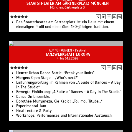
Union für Forschung und Innovation.
STAATSTHEATER AM GÄRTNERPLATZ MÜNCHEN
DANCE ON ist ein Projekt von BUREAU RITTER,
München, Gärtnerplatz 3
gefördert vom Beauftragten der Bundesregierung für
Kultur und Medien.
Das Staatstheater am Gärtnerplatz ist ein Haus mit einem
einmaligen Profil und einer über 150-jährigen Tradition.
25-35 EUR / 20 EUR ermäßigt
Barrierefrei
AUFFÜHRUNGEN /
Festival
TANZWERKSTATT EUROPA
Einführungsvortrag von Gabriele Kroos am 11. August
4. bis 14.8.2026
19.00 Uhr
Bewegte Einführung mit Laura Böttinger am 11.
Heute:
Urban Dance Battle: “Break your limits”
August 19.50 Uhr
Morgen:
Open Stage – „Who’s next?“
Einführungsvortrag im Rahmen von „A Suite of Dances - A Day
In The Studio“
Bewegte Einführung: „A Suite of Dances - A Day In The Studio“
Dance On Ensemble:
Dorothée Munyaneza, Cie Kadidi: „Toi, moi, Tituba…“
Experimental Jam
Final Lecture & Party
Workshops, Performances und Internationaler Austausch.