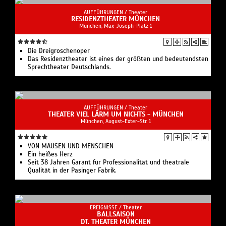
AUFFÜHRUNGEN /
Theater
RESIDENZTHEATER MÜNCHEN
München, Max-Joseph-Platz 1
Die Dreigroschenoper
Das Residenztheater ist eines der größten und bedeutendsten
Sprechtheater Deutschlands.
AUFFÜHRUNGEN /
Theater
THEATER VIEL LÄRM UM NICHTS - MÜNCHEN
München, August-Exter-Str. 1
VON MÄUSEN UND MENSCHEN
Ein heißes Herz
Seit 38 Jahren Garant für Professionalität und theatrale
Qualität in der Pasinger Fabrik.
EREIGNISSE /
Theater
BALLSAISON
DT. THEATER MÜNCHEN