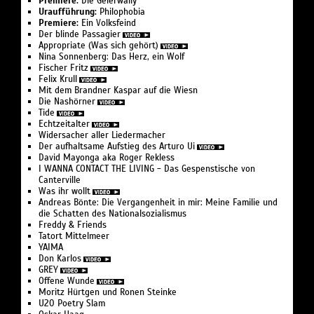
Premiere:
Die Geierwally
Sound Design: Mattef Kuhlmey
Uraufführung:
Philophobia
25-35 EUR / 20 EUR erm.
Premiere:
Ein Volksfeind
Kostüme: Werkstattkollektiv
Der blinde Passagier
Technische Leitung: Martin Beeretz
Appropriate (Was sich gehört)
barrierefrei
Ausgewählte Stücke aus Noa Eshkol’s Tanz Suite
Nina Sonnenberg: Das Herz, ein Wolf
Fischer Fritz
“Theme and Variations”:
Felix Krull
Jacob Rachel and Lea (2) (frühe 1960er), Duet (5)
Mit dem Brandner Kaspar auf die Wiesn
(frühe 1960er), Skilla (6) (frühe 1960er), Fugue (0)
Die Nashörner
Tide
(frühe 1970er), March (1) (frühe 1960er), Minuet (0,3)
Echtzeitalter
(frühe 1960er)
Widersacher aller Liedermacher
Der aufhaltsame Aufstieg des Arturo Ui
David Mayonga aka Roger Rekless
A Day in the Studio – Noé Soulier
I WANNA CONTACT THE LIVING - Das Gespenstische von
Choreografie: Noé Soulier
Canterville
Performance: Javier Arozena, Alba Barral Fernández,
Was ihr wollt
Anna Herrmann, Dominic Santia, Gesine Moog, Lia
Andreas Bönte: Die Vergangenheit in mir: Meine Familie und
die Schatten des Nationalsozialismus
Witjes Poole, Marco Volta (5 Tänzer:innen in
Freddy & Friends
wechselnder Besetzung)
Tatort Mittelmeer
Licht: Martin Beeretz
YAIMA
Don Karlos
Kostüme: Chiara Valle Vallomini
GREY
Musik: A Day in the Studio, Hanne Lippard (2020);
Offene Wunde
Portals, Jana Irmert (2025); Phase III, Lucy Railton
Moritz Hürtgen und Ronen Steinke
U20 Poetry Slam
(2025)