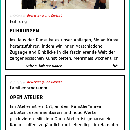
Bewertung und Bericht
Führung
FÜHRUNGEN
Im Haus der Kunst ist es unser Anliegen, Sie an Kunst
heranzuführen, indem wir Ihnen verschiedene
Zugänge und Einblicke in die faszinierende Welt der
zeitgenössischen Kunst bieten. Mehrmals wöchentlich
finden öffentliche Führungen statt.
... weitere Informationen
Informationen & Buchungen:
fuehrungen@hausderkunst.de
Bewertung und Bericht
Familienprogramm
+49 89 21127 113
OPEN ATELIER
Ausstellungsführungen
Ein Atelier ist ein Ort, an dem Künstler*innen
Samstags und Sonntags um 16 Uhr und
arbeiten, experimentieren und neue Werke
Donnerstagabend um 19 Uhr bieten wir öffentliche
produzieren. Mit dem Open Atelier ist genauso ein
Führungen durch einzelne Ausstellungen an. Wenn Sie
Raum – offen, zugänglich und lebendig – im Haus der
sich für eine bestimmte Ausstellung interessieren, ist