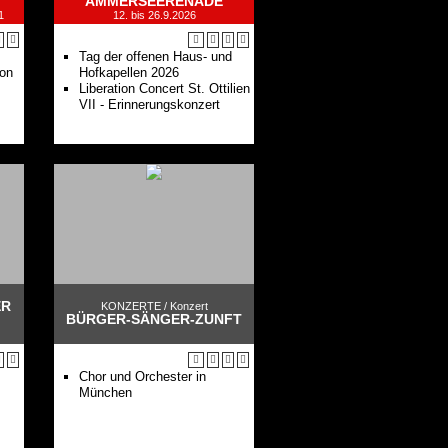
AMMERSEERENADE
4. Akademiekonzert: Edward
1
12. bis 26.9.2026
Gardner
4. Kammerkonzert:
Götterfunken II
Tag der offenen Haus- und
2. Familien-Kammerkonzert:
ion
Hofkapellen 2026
Gute Musik ist kein Zufall
Liberation Concert St. Ottilien
5. Akademiekonzert:
VII - Erinnerungskonzert
Stéphane Denève
5. Kammerkonzert:
Götterfunken III
6. Akademiekonzert: Vladimir
Jurowski
6. Kammerkonzert:
Götterfunken IV
Das Bayerische
Staatsorchester ist der
Klangkörper der Bayerischen
Staatsoper München und
eines der ältesten und
ER
renommiertesten Orchester
KONZERTE /
Konzert
BÜRGER-SÄNGER-ZUNFT
weltweit.
Chor und Orchester in
München