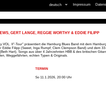
Impressum
Daten
WS, GERT LANGE, REGGIE WORTHY & EDDIE FILIPP
ary VOL. II"-Tour" präsentiert die Hamburg Blues Band mit dem Hambur
er Eddie Filipp (Sweet, Inga Rumpf, Clem Clempson Band) und dem 33-
 (Beth Hart), Songs aus über 4 Jahrzehnten HBB & des britischen Gitar
den, Weggefährten, echten Typen & Originals.
TERMIN
So 11.1.2026, 20:00 Uhr