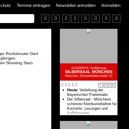
schutz
Termine eintragen
Newsletter anmelden
Anmelden
ger Rockshouter Gert
jährigen
ren Shooting Stars.
KONZERTE /
Aufführung
SILBERSAAL MÜNCHEN
München, Schwanthalerstraße 13
Heute:
Verleihung der
Bayerischen Poetentaler
Der Silbersaal - Münchens
schönste Kleinkunstbühne für
Konzerte, Lesungen und
Aufführungen