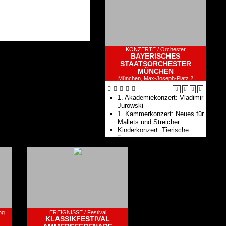
KONZERTE /
Orchester
BAYERISCHES
STAATSORCHESTER
MÜNCHEN
München, Max-Joseph-Platz 2
1. Akademiekonzert: Vladimir
Jurowski
1. Kammerkonzert: Neues für
Mallets und Streicher
Kinderkonzert: Tierische
Begegnungen
2. Kammerkonzert:
Bläserklänge
2. Akademiekonzert: Robin
Ticciati
3. Akademiekonzert: Vladimir
Jurowski
1. Familien-Kammerkonzert:
Rhythmus im Körper
3. Kammerkonzert:
ng
EREIGNISSE /
Festival
KLASSIKFESTIVAL
Götterfunken I