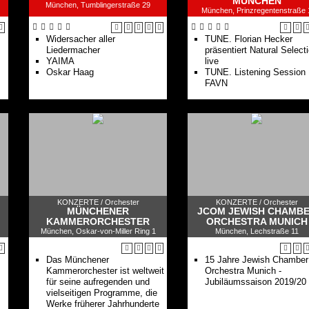
MÜNCHEN
München, Tumblingerstraße 29
München, Prinzregentenstraße 
Widersacher aller
TUNE. Florian Hecker
Liedermacher
präsentiert Natural Select
YAIMA
live
Oskar Haag
TUNE. Listening Session
FAVN
KONZERTE /
Orchester
KONZERTE /
Orchester
MÜNCHENER
JCOM JEWISH CHAMB
KAMMERORCHESTER
ORCHESTRA MUNICH
München, Oskar-von-Miller Ring 1
München, Lechstraße 11
Das Münchener
15 Jahre Jewish Chamber
Kammerorchester ist weltweit
Orchestra Munich -
für seine aufregenden und
Jubiläumssaison 2019/20
vielseitigen Programme, die
Werke früherer Jahrhunderte