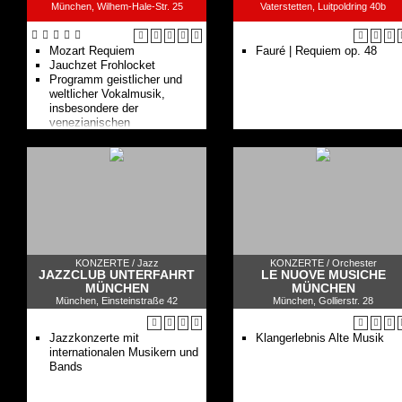
München, Wilhem-Hale-Str. 25
Vaterstetten, Luitpoldring 40b
Mozart Requiem
Fauré | Requiem op. 48
Jauchzet Frohlocket
Programm geistlicher und
weltlicher Vokalmusik,
insbesondere der
venezianischen
Mehrchörigkeit und Werke für
Chor und Instrumente
KONZERTE /
Jazz
KONZERTE /
Orchester
JAZZCLUB UNTERFAHRT
LE NUOVE MUSICHE
MÜNCHEN
MÜNCHEN
München, Einsteinstraße 42
München, Gollierstr. 28
Jazzkonzerte mit
Klangerlebnis Alte Musik
internationalen Musikern und
Bands