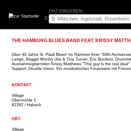
ORT EINGEBEN:
THE HAMBURG BLUES BAND FEAT. KRISSY MATTHE
Über 40 Jahre St. Pauli Blues! Im Rahmen ihrer "40th Annivers
Lange, Reggie Worthy (Ike & Tina Turner, Eric Burdon), Drumm
Ausnahmegitarristen Krissy Matthews "This guy is the real deal"
Support: Double Vision. Ein musikalisches Feuerwerk mit Freun
KONTAKT
Village
Obermühle 1
82392 / Habach
ORT
Village