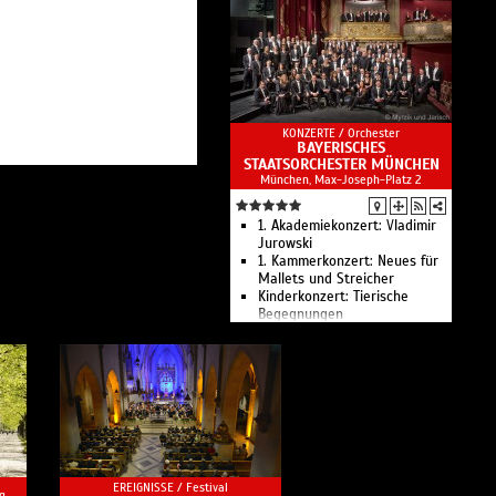
KONZERTE /
Orchester
BAYERISCHES
STAATSORCHESTER MÜNCHEN
München, Max-Joseph-Platz 2
1. Akademiekonzert: Vladimir
Jurowski
1. Kammerkonzert: Neues für
Mallets und Streicher
Kinderkonzert: Tierische
Begegnungen
2. Kammerkonzert:
Bläserklänge
2. Akademiekonzert: Robin
Ticciati
3. Akademiekonzert: Vladimir
Jurowski
1. Familien-Kammerkonzert:
Rhythmus im Körper
3. Kammerkonzert:
EREIGNISSE /
Festival
Götterfunken I
g