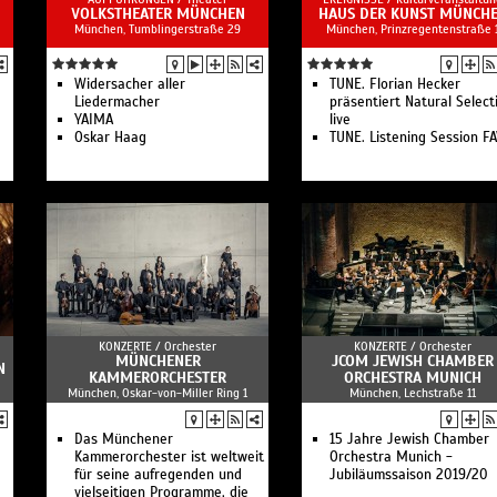
VOLKSTHEATER MÜNCHEN
HAUS DER KUNST MÜNCH
München, Tumblingerstraße 29
München, Prinzregentenstraße 
Widersacher aller
TUNE. Florian Hecker
Liedermacher
präsentiert Natural Select
YAIMA
live
Oskar Haag
TUNE. Listening Session F
KONZERTE /
Orchester
KONZERTE /
Orchester
MÜNCHENER
JCOM JEWISH CHAMBER
N
KAMMERORCHESTER
ORCHESTRA MUNICH
München, Oskar-von-Miller Ring 1
München, Lechstraße 11
Das Münchener
15 Jahre Jewish Chamber
Kammerorchester ist weltweit
Orchestra Munich -
für seine aufregenden und
Jubiläumssaison 2019/20
vielseitigen Programme, die