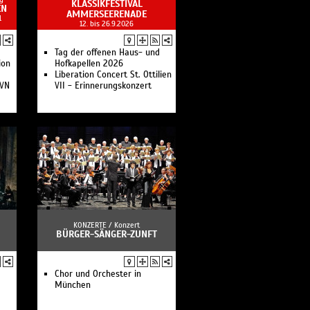
KLASSIKFESTIVAL
EN
4. Akademiekonzert: Edward
AMMERSEERENADE
1
Gardner
12. bis 26.9.2026
4. Kammerkonzert:
Götterfunken II
Tag der offenen Haus- und
2. Familien-Kammerkonzert:
ion
Hofkapellen 2026
Gute Musik ist kein Zufall
Liberation Concert St. Ottilien
5. Akademiekonzert: Stéphane
AVN
VII - Erinnerungskonzert
Denève
5. Kammerkonzert:
Götterfunken III
6. Akademiekonzert: Vladimir
Jurowski
6. Kammerkonzert:
Götterfunken IV
Das Bayerische
Staatsorchester ist der
Klangkörper der Bayerischen
Staatsoper München und
eines der ältesten und
renommiertesten Orchester
KONZERTE /
Konzert
weltweit.
BÜRGER-SÄNGER-ZUNFT
Chor und Orchester in
München