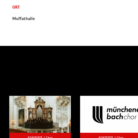
ORT
Muffathalle
KONZERTE /
Chor
KONZERTE /
Chor