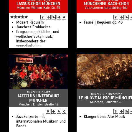
LASSUS CHOR MÜNCHEN
MÜNCHENER BACH-CHOR
München, Wilhem-Hale-Str. 25
Vaterstetten, Luitpoldring 40b
Mozart Requiem
Fauré | Requiem op. 48
Jauchzet Frohlocket
Programm geistlicher und
weltlicher Vokalmusik,
insbesondere der
venezianischen
Mehrchörigkeit und Werke für
Chor und Instrumente
KONZERTE /
Jazz
KONZERTE /
Orchester
JAZZCLUB UNTERFAHRT
LE NUOVE MUSICHE MÜNCHE
MÜNCHEN
München, Gollierstr. 28
München, Einsteinstraße 42
Jazzkonzerte mit
Klangerlebnis Alte Musik
internationalen Musikern und
Bands