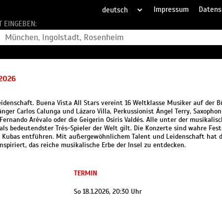
Impressum
Datens
T EINGEBEN:
2026
denschaft. Buena Vista All Stars vereint 16 Weltklasse Musiker auf der 
nger Carlos Calunga und Lázaro Villa, Perkussionist Ángel Terry, Saxophoni
ernando Arévalo oder die Geigerin Osiris Valdés. Alle unter der musikalis
ls bedeutendster Trés-Spieler der Welt gilt. Die Konzerte sind wahre Fes
it Kubas entführen. Mit außergewöhnlichem Talent und Leidenschaft hat d
iriert, das reiche musikalische Erbe der Insel zu entdecken.
TERMIN
So 18.1.2026, 20:30 Uhr