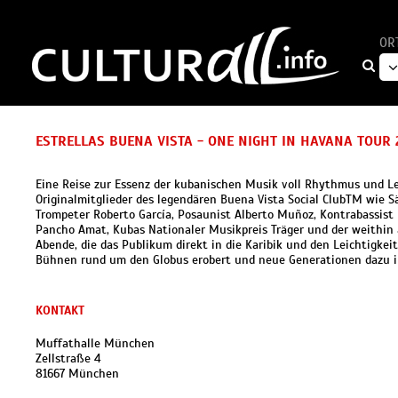
OR
ESTRELLAS BUENA VISTA - ONE NIGHT IN HAVANA TOUR 
Eine Reise zur Essenz der kubanischen Musik voll Rhythmus und Lei
Originalmitglieder des legendären Buena Vista Social ClubTM wie Sä
Trompeter Roberto García, Posaunist Alberto Muñoz, Kontrabassist F
Pancho Amat, Kubas Nationaler Musikpreis Träger und der weithin a
Abende, die das Publikum direkt in die Karibik und den Leichtigke
Bühnen rund um den Globus erobert und neue Generationen dazu insp
KONTAKT
Muffathalle München
Zellstraße 4
81667 München