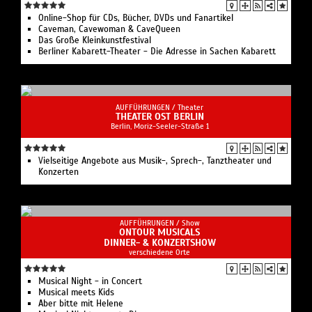
Online-Shop für CDs, Bücher, DVDs und Fanartikel
Caveman, Cavewoman & CaveQueen
Das Große Kleinkunstfestival
Berliner Kabarett-Theater - Die Adresse in Sachen Kabarett
AUFFÜHRUNGEN /
Theater
THEATER OST BERLIN
Berlin, Moriz-Seeler-Straße 1
Vielseitige Angebote aus Musik-, Sprech-, Tanztheater und
Konzerten
AUFFÜHRUNGEN /
Show
ONTOUR MUSICALS
DINNER- & KONZERTSHOW
verschiedene Orte
Musical Night - in Concert
Musical meets Kids
Aber bitte mit Helene