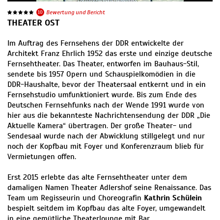
10
Bewertung und Bericht
THEATER OST
Im Auftrag des Fernsehens der DDR entwickelte der
Architekt Franz Ehrlich 1952 das erste und einzige deutsche
Fernsehtheater. Das Theater, entworfen im Bauhaus-Stil,
sendete bis 1957 Opern und Schauspielkomödien in die
DDR-Haushalte, bevor der Theatersaal entkernt und in ein
Fernsehstudio umfunktioniert wurde. Bis zum Ende des
Deutschen Fernsehfunks nach der Wende 1991 wurde von
hier aus die bekannteste Nachrichtensendung der DDR „Die
Aktuelle Kamera“ übertragen. Der große Theater- und
Sendesaal wurde nach der Abwicklung stillgelegt und nur
noch der Kopfbau mit Foyer und Konferenzraum blieb für
Vermietungen offen.
Erst 2015 erlebte das alte Fernsehtheater unter dem
damaligen Namen Theater Adlershof seine Renaissance. Das
Team um Regisseurin und Choreografin
Kathrin Schülein
bespielt seitdem im Kopfbau das alte Foyer, umgewandelt
in eine gemütliche Theaterlounge mit Bar.