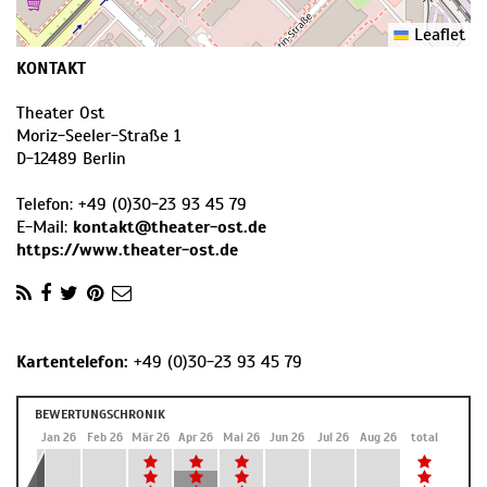
Leaflet
KONTAKT
Theater Ost
Moriz-Seeler-Straße 1
D
-
12489
Berlin
Telefon:
+49 (0)30-23 93 45 79
E-Mail:
kontakt@theater-ost.de
https://www.theater-ost.de
Kartentelefon:
+49 (0)30-23 93 45 79
BEWERTUNGSCHRONIK
Dez 25
Jan 26
Feb 26
Mär 26
Apr 26
Mai 26
Jun 26
Jul 26
Aug 26
total