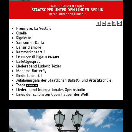
AUFFÜHRUNGEN /
Oper
STAATSOPER UNTER DEN LINDEN BERLIN
Berlin, Unter den Linden 7
Premiere:
La Vestale
Giselle
Rigoletto
Samson et Dalila
L’elisir d’amore
Kam­mer­kon­zert I
Le nozze di Figaro
Ballettgespräch
Liederabend Ludovic Tézier
Madama Butterfly
Kinderkonzert I
Jubiläumsgala der Staatlichen Ballett- und Artistikschule
Tosca
Liederabend Internationales Opernstudio
Eines der schönsten Opernhäuser der Welt