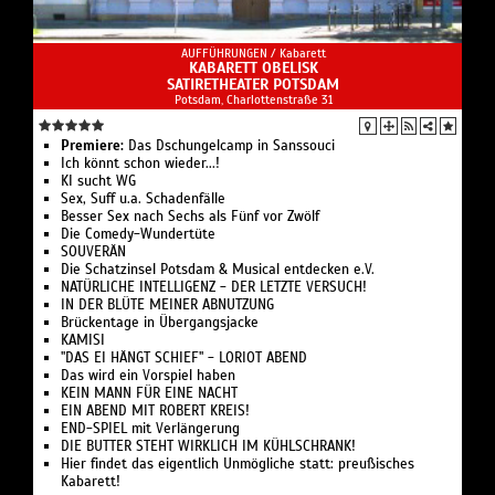
AUFFÜHRUNGEN /
Kabarett
KABARETT OBELISK
SATIRETHEATER POTSDAM
Potsdam, Charlottenstraße 31
Premiere:
Das Dschungelcamp in Sanssouci
Ich könnt schon wieder...!
KI sucht WG
Sex, Suff u.a. Schadenfälle
Besser Sex nach Sechs als Fünf vor Zwölf
Die Comedy-Wundertüte
SOUVERÄN
Die Schatzinsel Potsdam & Musical entdecken e.V.
NATÜRLICHE INTELLIGENZ - DER LETZTE VERSUCH!
IN DER BLÜTE MEINER ABNUTZUNG
Brückentage in Übergangsjacke
KAMISI
"DAS EI HÄNGT SCHIEF" - LORIOT ABEND
Das wird ein Vorspiel haben
KEIN MANN FÜR EINE NACHT
EIN ABEND MIT ROBERT KREIS!
END-SPIEL mit Verlängerung
DIE BUTTER STEHT WIRKLICH IM KÜHLSCHRANK!
Hier findet das eigentlich Unmögliche statt: preußisches
Kabarett!