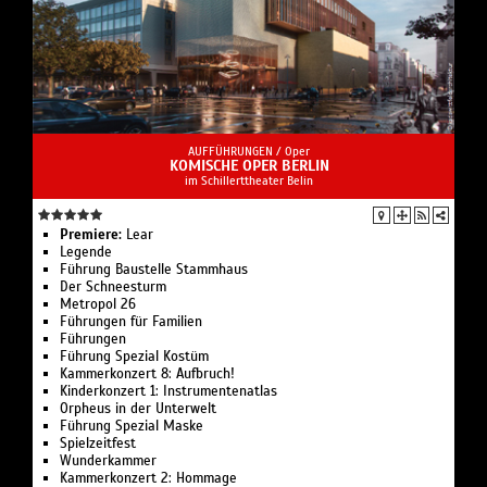
AUFFÜHRUNGEN /
Oper
KOMISCHE OPER BERLIN
im Schillerttheater Belin
Premiere:
Lear
Legende
Führung Bau­stelle Stamm­haus
Der Schnee­sturm
Metropol 26
Führungen für Familien
Führungen
Führung Spezial Kostüm
Kammerkonzert 8: Aufbruch!
Kinderkonzert 1: Instru­men­ten­atlas
Or­pheus in der Un­ter­welt
Führung Spezial Maske
Spielzeit­fest
Wunder­kammer
Kammerkonzert 2: Hommage