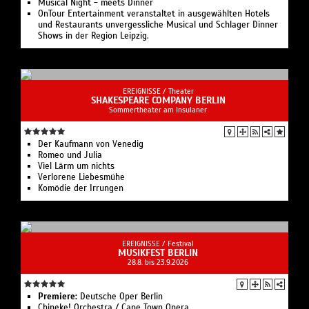
Musical Night - meets Dinner
OnTour Entertainment veranstaltet in ausgewählten Hotels
und Restaurants unvergessliche Musical und Schlager Dinner
Shows in der Region Leipzig.
EREIGNISSE /
Theater
SHAKESPEARE COMPANY BERLIN
Sommertheater am Insulaner
Der Kaufmann von Venedig
Romeo und Julia
Viel Lärm um nichts
Verlorene Liebesmühe
Komödie der Irrungen
EREIGNISSE /
Festival
MUSIKFEST BERLIN
28.8. bis 23.9.2026
Premiere:
Deutsche Oper Berlin
Chineke! Orchestra / Cape Town Opera