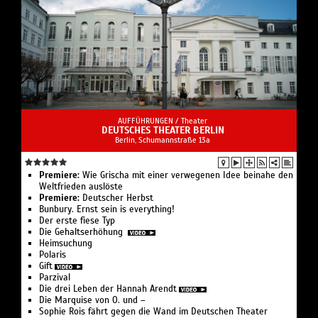
AUFFÜHRUNGEN /
Theater
DEUTSCHES THEATER BERLIN
Berlin, Schumannstraße 13a
Premiere:
Wie Grischa mit einer verwegenen Idee beinahe den
Weltfrieden auslöste
Premiere:
Deutscher Herbst
Bunbury. Ernst sein is everything!
Der erste fiese Typ
Die Gehaltserhöhung
Heimsuchung
Polaris
Gift
Parzival
Die drei Leben der Hannah Arendt
Die Marquise von O. und –
Sophie Rois fährt gegen die Wand im Deutschen Theater