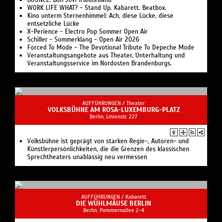
WORK LIFE WHAT? - Stand Up. Kabarett. Beatbox.
Kino unterm Sternenhimmel: Ach, diese Lücke, diese
entsetzliche Lücke
X-Perience - Electro Pop Sommer Open Air
Schiller - Sommerklang - Open Air 2026
Forced To Mode - The Devotional Tribute To Depeche Mode
Veranstaltungsangebote aus Theater, Unterhaltung und
Veranstaltungsservice im Nordosten Brandenburgs.
AUFFÜHRUNGEN /
Theater
VOLKSBÜHNE AM ROSA-LUXEMBURG-PLATZ
Berlin, Linienstr. 227
Volksbühne ist geprägt von starken Regie-, Autoren- und
Künstlerpersönlichkeiten, die die Grenzen des klassischen
Sprechtheaters unablässig neu vermessen
AUFFÜHRUNGEN /
Kabarett
DIE WÜHLMÄUSE BERLIN
Berlin, Pommernallee 2-4