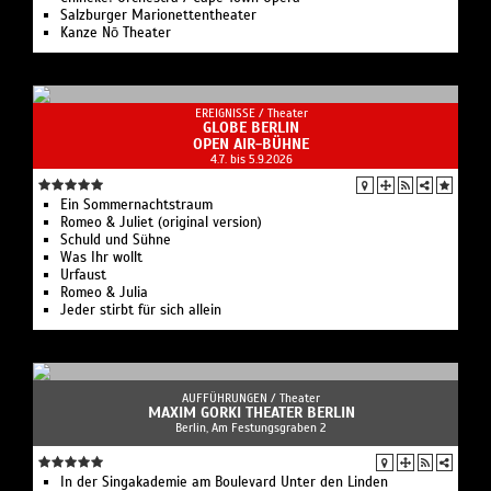
Salzburger Marionettentheater
Kanze Nō Theater
EREIGNISSE /
Theater
GLOBE BERLIN
OPEN AIR-BÜHNE
4.7. bis 5.9.2026
Ein Sommernachtstraum
Romeo & Juliet (original version)
Schuld und Sühne
Was Ihr wollt
Urfaust
Romeo & Julia
Jeder stirbt für sich allein
AUFFÜHRUNGEN /
Theater
MAXIM GORKI THEATER BERLIN
Berlin, Am Festungsgraben 2
In der Singakademie am Boulevard Unter den Linden