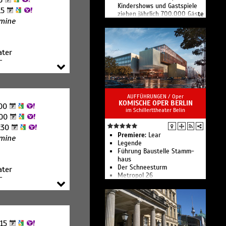
5
Kindershows und Gastspiele
15
ziehen jährlich 700.000 Gäste
rmine
an.
Mit über 160 Mitwirkenden
pro Vorstellung sind dies die
größten Ensuite-Shows der
ater
Welt.
3
AUFFÜHRUNGEN /
Oper
KOMISCHE OPER BERLIN
:00
im Schillerttheater Belin
:00
:30
Premiere:
Lear
rmine
Legende
Führung Bau­stelle Stamm­
haus
Der Schnee­sturm
ater
Metropol 26
3
Führungen für Familien
Führungen
Führung Spezial Kostüm
Kammerkonzert 8: Aufbruch!
Kinderkonzert 1: Instru­men­
:15
ten­atlas