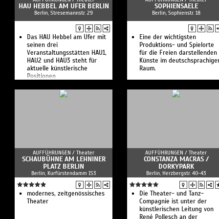
HAU HEBBEL AM UFER BERLIN
SOPHIENSAELE
Berlin, Stresemannstr. 29
Berlin, Sophienstr. 18
Das HAU Hebbel am Ufer mit
Eine der wichtigsten
seinen drei
Produktions- und Spielorte
Veranstaltungsstätten HAU1,
für die Freien darstellenden
HAU2 und HAU3 steht für
Künste im deutschsprachige
aktuelle künstlerische
Raum.
Positionen
AUFFÜHRUNGEN /
Theater
AUFFÜHRUNGEN /
Theater
SCHAUBÜHNE AM LEHNINER
CONSTANZA MACRAS /
PLATZ BERLIN
DORKYPARK
Berlin, Kurfürstendamm 153
Berlin, Herzbergstr. 40-43
modernes, zeitgenössisches
Die Theater- und Tanz-
Theater
Compagnie ist unter der
künstlerischen Leitung von
René Pollesch an der