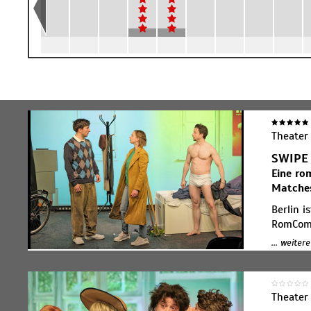
Theater
SWIPE 
Eine ro
Matche
Berlin i
RomCom 
Humor m
... weiter
Das Pub
Nachwuch
im neue
große L
Theater