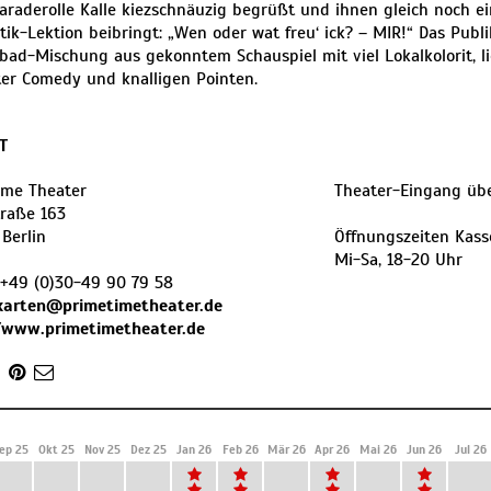
araderolle Kalle kiezschnäuzig begrüßt und ihnen gleich noch ei
ik-Lektion beibringt: „Wen oder wat freu‘ ick? – MIR!“ Das Publ
ad-Mischung aus gekonntem Schauspiel mit viel Lokalkolorit, li
ter Comedy und knalligen Pointen.
T
ime Theater
Theater-Eingang übe
straße 163
Berlin
Öffnungszeiten Kass
​Mi-Sa, 18-20 Uhr
+49 (0)30-49 90 79 58
karten@primetimetheater.de
/www.primetimetheater.de
ep 25
Okt 25
Nov 25
Dez 25
Jan 26
Feb 26
Mär 26
Apr 26
Mai 26
Jun 26
Jul 26