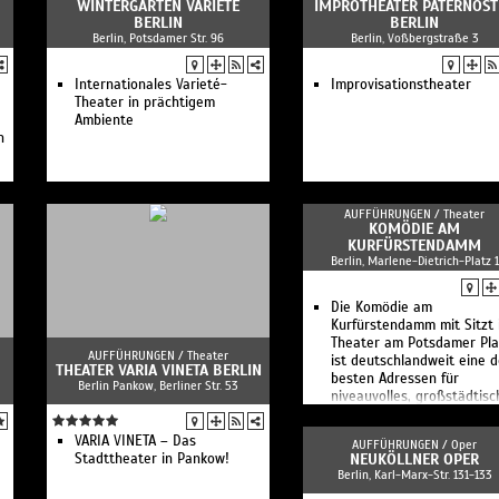
WINTERGARTEN VARIETÉ
IMPROTHEATER PATERNOST
BERLIN
BERLIN
Berlin, Potsdamer Str. 96
Berlin, Voßbergstraße 3
Internationales Varieté-
Improvisationstheater
Theater in prächtigem
Ambiente
n
AUFFÜHRUNGEN /
Theater
KOMÖDIE AM
KURFÜRSTENDAMM
Berlin, Marlene-Dietrich-Platz 1
Die Komödie am
Kurfürstendamm mit Sitzt 
Theater am Potsdamer Pla
AUFFÜHRUNGEN /
Theater
ist deutschlandweit eine d
THEATER VARIA VINETA BERLIN
besten Adressen für
Berlin Pankow, Berliner Str. 53
niveauvolles, großstädtisc
Unterhaltungstheater.
VARIA VINETA – Das
AUFFÜHRUNGEN /
Oper
Stadttheater in Pankow!
NEUKÖLLNER OPER
Berlin, Karl-Marx-Str. 131-133