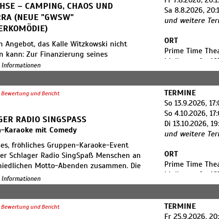
Fr 7.8.2026, 20:1
hicke – für alle, die „Bridget Jones“, „New
CHSE – CAMPING, CHAOS UND
Sa 8.8.2026, 20:
er „Fleabag“ feiern.
RA (NEUE "GWSW"
und weitere Te
RKOMÖDIE)
ORT
in Angebot, das Kalle Witzkowski nicht
Prime Time The
n kann: Zur Finanzierung seines
​Müllerstraße 16
il-Urlaubs mit Perle Margot und
e Informationen
D-13353 Berlin
 Ricky erklärt sich der Weddinger Kiez-
reit, ein paar harmlos wirkende Kisten gen
TERMINE
Bewertung und Bericht
mitzunehmen. Für wen und warum genau,
So 13.9.2026, 17
t er mangels Sprachkenntnissen zwar nicht
So 4.10.2026, 17
, es ist ihm aber auch ziemlich latte
GER RADIO SINGSPASS
Di 13.10.2026, 19
to.
n-Karaoke mit Comedy
und weitere Te
ßes, fröhliches Gruppen-Karaoke-Event
chend vorfreudig bricht der Vokuhila-
ORT
der Schlager Radio SingSpaß Menschen an
also samt Anhang auf. Neben der Famiglia
Prime Time The
hiedlichen Motto-Abenden zusammen. Die
rzfristig noch eine österreichische
​Müllerstraße 16
ite reicht von ABBA über NDW bis zu
svertreterin mit an Bord. Sie hat Kalle das
e Informationen
D-13353 Berlin
htssongs im Dezember.
parende Kulturaustauschprogramm
-Karren“ vermittelt und möchte dafür
TERMINE
te werden auf die große Leinwand
en am Innsbrucker Wegesrand abgesetzt
Bewertung und Bericht
Fr 25.9.2026, 20
rt, die das Theater sonst für seine Video-
 Trotz manch anderer Zwischenstazioni