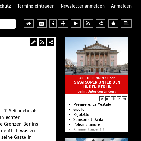
chutz
Termine eintragen
Newsletter anmelden
Anmelden
AUFFÜHRUNGEN /
Oper
STAATSOPER UNTER DEN
LINDEN BERLIN
Berlin, Unter den Linden 7
Premiere:
La Vestale
Giselle
ff. Seit mehr als
Rigoletto
in echter
Samson et Dalila
e Grenzen Berlins
L’elisir d’amore
Kam­mer­kon­zert I
rdentlich was zu
Le nozze di Figaro
 seine Gäste in
Ballettgespräch