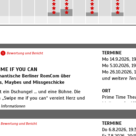
TERMINE
1
Bewertung und Bericht
Mo 14.9.2026, 19
Mo 5.10.2026, 19
ME IF YOU CAN
Mo 26.10.2026, 
mantische Berliner RomCom über
und weitere Te
s, Maybes und Missgeschicke
ORT
st ein Dschungel … und eine Bühne. Die
Prime Time The
„Swipe me if you can“ vereint Herz und
​Müllerstraße 16
it Berliner Großstadt-Puls und -Chaos.
e Informationen
D-13353 Berlin
likum begleitet Theater-
sregisseurin Lilly bei ihren Versuchen,
TERMINE
n Job zu landen und gleichzeitig die
Bewertung und Bericht
Do 6.8.2026, 19:
iebe zu finden. Matches, Maybes und