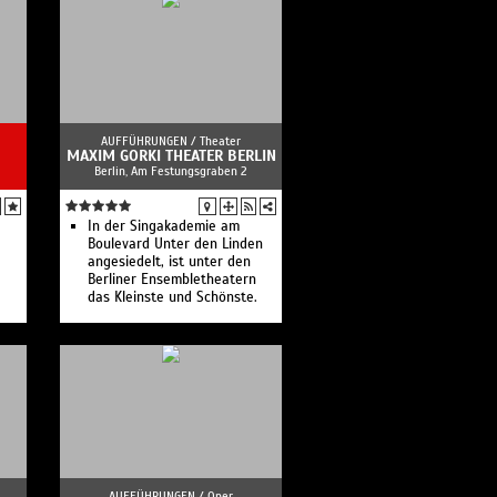
Unmögliche statt:
preußisches Kabarett!
AUFFÜHRUNGEN /
Theater
MAXIM GORKI THEATER BERLIN
Berlin, Am Festungsgraben 2
In der Singakademie am
Boulevard Unter den Linden
angesiedelt, ist unter den
Berliner Ensembletheatern
das Kleinste und Schönste.
AUFFÜHRUNGEN /
Oper