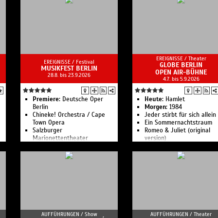
 -
EREIGNISSE /
Theater
EREIGNISSE /
Festival
GLOBE BERLIN
nd
MUSIKFEST BERLIN
OPEN AIR-BÜHNE
28.8. bis 23.9.2026
p.
4.7. bis 5.9.2026
Premiere:
Deutsche Oper
Heute:
Hamlet
Berlin
Morgen:
1984
Chineke! Orchestra / Cape
Jeder stirbt für sich allein
Town Opera
Ein Sommernachtstraum
Salzburger
Romeo & Juliet (original
Marionettentheater
version)
Kanze Nō Theater
Schuld und Sühne
he
Was Ihr wollt
Urfaust
s
Romeo & Julia
AUFFÜHRUNGEN /
Show
AUFFÜHRUNGEN /
Theater