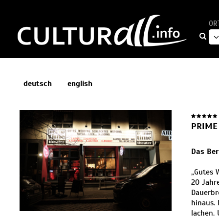
OR
deutsch
english
PRIME
Das Ber
„Gutes W
20 Jahr
Dauerbr
hinaus.
lachen.