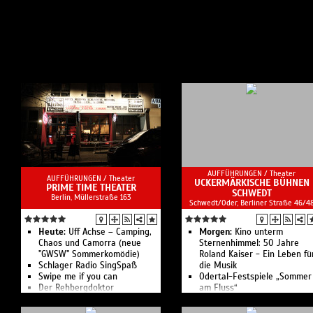
Tickets:
Ermittl
Proschu
Euro
zu suche
allein 
"Rehber
Sommerk
Hank Ste
Kallenn
_________
"Gutes 
eingetr
von Fol
AUFFÜHRUNGEN /
Theater
AUFFÜHRUNGEN /
Theater
UCKERMÄRKISCHE BÜHNEN
PRIME TIME THEATER
SCHWEDT
Berlin, ​Müllerstraße 163
Schwedt/Oder, Berliner Straße 46/4
Heute:
Uff Achse – Camping,
Morgen:
Kino unterm
Chaos und Camorra (neue
Sternenhimmel: 50 Jahre
"GWSW" Sommerkomödie)
Roland Kaiser - Ein Leben fü
Schlager Radio SingSpaß
die Musik
Swipe me if you can
Odertal-Festspiele „Sommer
Der Rehbergdoktor
am Fluss“
Das Berliner Kult-Theater
Deutsche Rocklegenden - Di
Originalbands der 60er Jahr