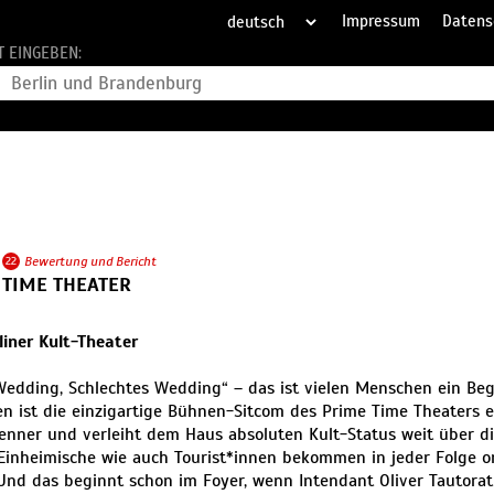
Impressum
Datens
T EINGEBEN:
22
Bewertung und Bericht
 TIME THEATER
liner Kult-Theater
edding, Schlechtes Wedding“ – das ist vielen Menschen ein Begri
en ist die einzigartige Bühnen-Sitcom des Prime Time Theaters e
enner und verleiht dem Haus absoluten Kult-Status weit über di
 Einheimische wie auch Tourist*innen bekommen in jeder Folge o
 Und das beginnt schon im Foyer, wenn Intendant Oliver Tautorat