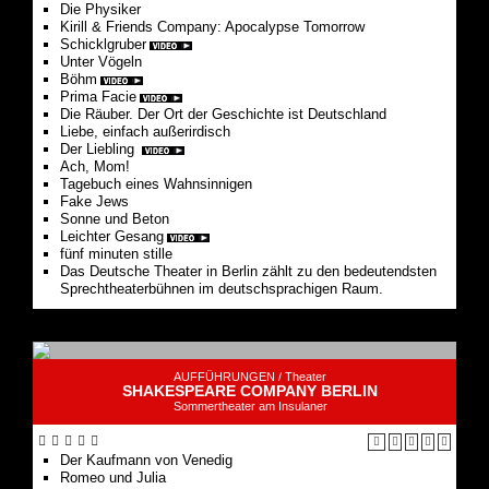
Die Physiker
Kirill & Friends Company: Apocalypse Tomorrow
Schicklgruber
Unter Vögeln
Böhm
Prima Facie
Die Räuber. Der Ort der Geschichte ist Deutschland
Liebe, einfach außerirdisch
Der Liebling
Ach, Mom!
Tagebuch eines Wahnsinnigen
Fake Jews
Sonne und Beton
Leichter Gesang
fünf minuten stille
Das Deutsche Theater in Berlin zählt zu den bedeutendsten
Sprechtheaterbühnen im deutschsprachigen Raum.
AUFFÜHRUNGEN /
Theater
SHAKESPEARE COMPANY BERLIN
Sommertheater am Insulaner
Der Kaufmann von Venedig
Romeo und Julia