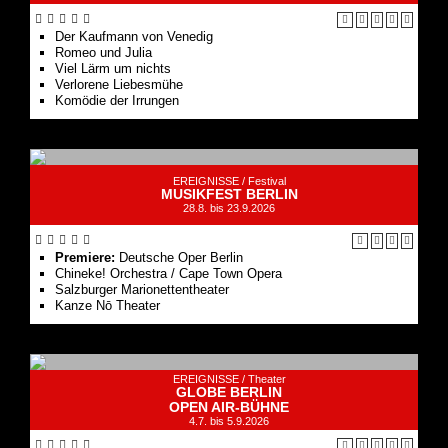
Der Kaufmann von Venedig
Romeo und Julia
Viel Lärm um nichts
Verlorene Liebesmühe
Komödie der Irrungen
EREIGNISSE /
Festival
MUSIKFEST BERLIN
28.8. bis 23.9.2026
Premiere:
Deutsche Oper Berlin
Chineke! Orchestra / Cape Town Opera
Salzburger Marionettentheater
Kanze Nō Theater
EREIGNISSE /
Theater
GLOBE BERLIN
OPEN AIR-BÜHNE
4.7. bis 5.9.2026