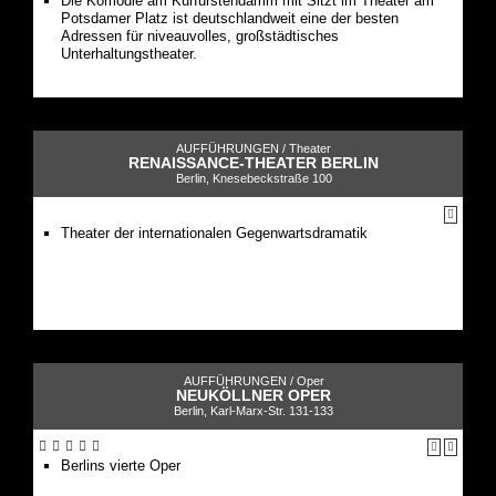
Die Komödie am Kurfürstendamm mit Sitzt im Theater am
Potsdamer Platz ist deutschlandweit eine der besten
Adressen für niveauvolles, großstädtisches
Unterhaltungstheater.
AUFFÜHRUNGEN /
Theater
RENAISSANCE-THEATER BERLIN
Berlin, Knesebeckstraße 100
Theater der internationalen Gegenwartsdramatik
AUFFÜHRUNGEN /
Oper
NEUKÖLLNER OPER
Berlin, Karl-Marx-Str. 131-133
Berlins vierte Oper