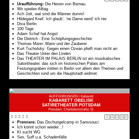
Uraufführung:
Die Hexen von Bernau
Wir spielen Alltag
Ach Jott, wat sind die Männer dumm!
Hildegard Knef: Ich glaub’, ‘ne Dame werd’ ich nie
Diva Berlin
100 Tage
Adam Schaf hat Angst
Die Dietrich - Eine Schöpfungsgeschichte
Thomas Mann: Mario und der Zauberer
Kurt Tucholsky: Gegen einen Ozean pfeift man nicht an
Das Theater Unter den Linden
Das THEATER IM PALAIS BERLIN ist ein musikalisches
Salontheater, das sich im historischen Palais am
Festungsgraben mitten in Berlin vor allem den Themen und
Geschichten rund um die Hauptstadt widmet.
AUFFÜHRUNGEN /
Kabarett
KABARETT OBELISK
SATIRETHEATER POTSDAM
Potsdam, Charlottenstraße 31
Premiere:
Das Dschungelcamp in Sanssouci
Ich könnt schon wieder...!
KI sucht WG
Sex, Suff u.a. Schadenfälle