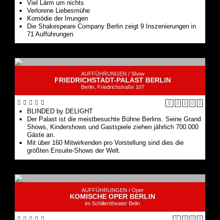
Viel Lärm um nichts
Verlorene Liebesmühe
Komödie der Irrungen
Die Shakespeare Company Berlin zeigt 9 Inszenierungen in
71 Aufführungen
AUFFÜHRUNGEN /
Show
FRIEDRICHSTADT-PALAST BERLIN
Berlin, Friedrichstraße 107
BLINDED by DELIGHT
Der Palast ist die meistbesuchte Bühne Berlins. Seine Grand
Shows, Kindershows und Gastspiele ziehen jährlich 700.000
Gäste an.
Mit über 160 Mitwirkenden pro Vorstellung sind dies die
größten Ensuite-Shows der Welt.
AUFFÜHRUNGEN /
Oper
KOMISCHE OPER BERLIN
im Schillerttheater Belin