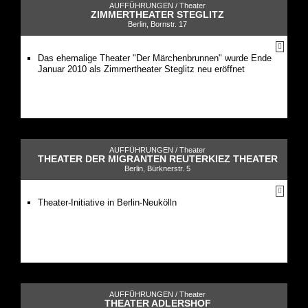
AUFFÜHRUNGEN /
Theater
ZIMMERTHEATER STEGLITZ
Berlin, Bornstr. 17
Das ehemalige Theater "Der Märchenbrunnen" wurde Ende
Januar 2010 als Zimmertheater Steglitz neu eröffnet
AUFFÜHRUNGEN /
Theater
THEATER DER MIGRANTEN REUTERKIEZ THEATER
Berlin, Bürknerstr. 5
Theater-Initiative in Berlin-Neukölln
AUFFÜHRUNGEN /
Theater
THEATER ADLERSHOF