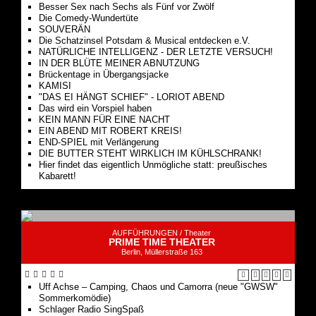
Besser Sex nach Sechs als Fünf vor Zwölf
Die Comedy-Wundertüte
SOUVERÄN
Die Schatzinsel Potsdam & Musical entdecken e.V.
NATÜRLICHE INTELLIGENZ - DER LETZTE VERSUCH!
IN DER BLÜTE MEINER ABNUTZUNG
Brückentage in Übergangsjacke
KAMISI
"DAS EI HÄNGT SCHIEF" - LORIOT ABEND
Das wird ein Vorspiel haben
KEIN MANN FÜR EINE NACHT
EIN ABEND MIT ROBERT KREIS!
END-SPIEL mit Verlängerung
DIE BUTTER STEHT WIRKLICH IM KÜHLSCHRANK!
Hier findet das eigentlich Unmögliche statt: preußisches
Kabarett!
AUFFÜHRUNGEN /
Theater
PRIME TIME THEATER
Berlin, ​Müllerstraße 163
Uff Achse – Camping, Chaos und Camorra (neue "GWSW"
Sommerkomödie)
Schlager Radio SingSpaß