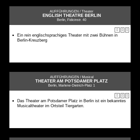
AUFFÜHRUNGEN /
Theater
ENGLISH THEATRE BERLIN
Berlin, Fidicinstr. 40
Ein rein englischsprachiges Theater mit zwei Bühnen in
Berlin-Kreuzberg
AUFFÜHRUNGEN /
Musical
THEATER AM POTSDAMER PLATZ
Berlin, Marlene-Dietrich-Platz 1
Das Theater am Potsdamer Platz in Berlin ist ein bekanntes
Musicaltheater im Ortsteil Tiergarten.