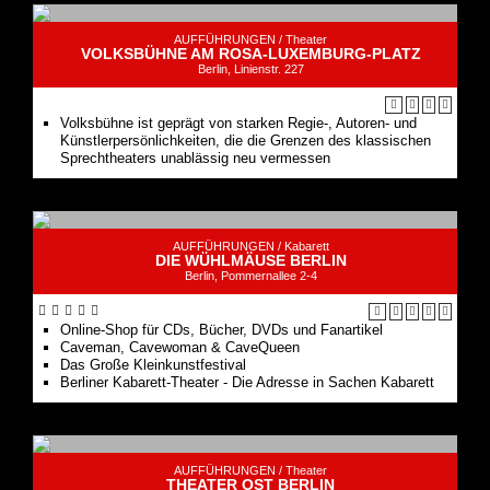
AUFFÜHRUNGEN /
Theater
VOLKSBÜHNE AM ROSA-LUXEMBURG-PLATZ
Berlin, Linienstr. 227
Volksbühne ist geprägt von starken Regie-, Autoren- und
Künstlerpersönlichkeiten, die die Grenzen des klassischen
Sprechtheaters unablässig neu vermessen
AUFFÜHRUNGEN /
Kabarett
DIE WÜHLMÄUSE BERLIN
Berlin, Pommernallee 2-4
Online-Shop für CDs, Bücher, DVDs und Fanartikel
Caveman, Cavewoman & CaveQueen
Das Große Kleinkunstfestival
Berliner Kabarett-Theater - Die Adresse in Sachen Kabarett
AUFFÜHRUNGEN /
Theater
THEATER OST BERLIN