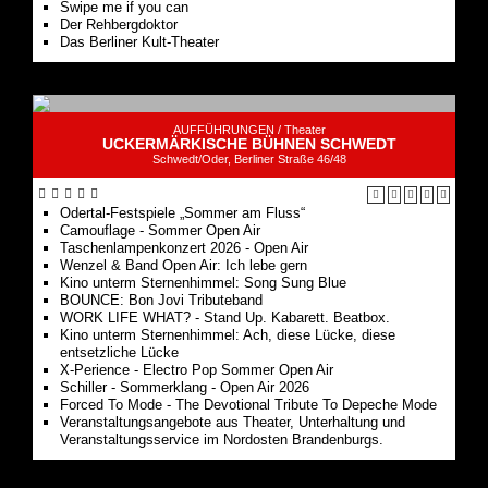
Swipe me if you can
Der Rehbergdoktor
Das Berliner Kult-Theater
AUFFÜHRUNGEN /
Theater
UCKERMÄRKISCHE BÜHNEN SCHWEDT
Schwedt/Oder, Berliner Straße 46/48
Odertal-Festspiele „Sommer am Fluss“
Camouflage - Sommer Open Air
Taschenlampenkonzert 2026 - Open Air
Wenzel & Band Open Air: Ich lebe gern
Kino unterm Sternenhimmel: Song Sung Blue
BOUNCE: Bon Jovi Tributeband
WORK LIFE WHAT? - Stand Up. Kabarett. Beatbox.
Kino unterm Sternenhimmel: Ach, diese Lücke, diese
entsetzliche Lücke
X-Perience - Electro Pop Sommer Open Air
Schiller - Sommerklang - Open Air 2026
Forced To Mode - The Devotional Tribute To Depeche Mode
Veranstaltungsangebote aus Theater, Unterhaltung und
Veranstaltungsservice im Nordosten Brandenburgs.