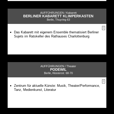
AUFFÜHRUNGEN /
Kabarett
BERLINER KABARETT KLIMPERKASTEN
Berlin, Thuyring 63
Das Kabarett mit eigenem Ensemble thematisiert Berliner
Sujets im Ratskeller des Rathauses Charlottenburg
AUFFÜHRUNGEN /
Theater
PODEWIL
Berlin, Klosterstr. 68-70
Zentrum für aktuelle Künste: Musik, Theater/Performance,
Tanz, Medienkunst, Literatur