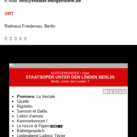
E-Mail:
info@theater-morgenstern.de
ORT
Rathaus Friedenau, Berlin
AUFFÜHRUNGEN /
Oper
STAATSOPER UNTER DEN LINDEN BERLIN
Berlin, Unter den Linden 7
Premiere:
La Vestale
Giselle
Rigoletto
Samson et Dalila
L’elisir d’amore
Kam­mer­kon­zert I
Le nozze di Figaro
Ballettgespräch
Liederabend Ludovic Tézier