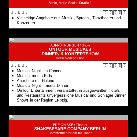
Berlin, Moriz-Seeler-Straße 1
Vielseitige Angebote aus Musik-, Sprech-, Tanztheater und
Konzerten
AUFFÜHRUNGEN /
Show
ONTOUR MUSICALS
DINNER- & KONZERTSHOW
verschiedene Orte
Musical Night - in Concert
Musical meets Kids
Aber bitte mit Helene
Musical Night - meets Dinner
OnTour Entertainment veranstaltet in ausgewählten Hotels
und Restaurants unvergessliche Musical und Schlager Dinner
Shows in der Region Leipzig.
EREIGNISSE /
Theater
SHAKESPEARE COMPANY BERLIN
Sommertheater am Insulaner