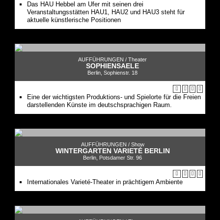
Das HAU Hebbel am Ufer mit seinen drei
Veranstaltungsstätten HAU1, HAU2 und HAU3 steht für
aktuelle künstlerische Positionen
AUFFÜHRUNGEN /
Theater
SOPHIENSAELE
Berlin, Sophienstr. 18
Eine der wichtigsten Produktions- und Spielorte für die Freien
darstellenden Künste im deutschsprachigen Raum.
AUFFÜHRUNGEN /
Show
WINTERGARTEN VARIETÉ BERLIN
Berlin, Potsdamer Str. 96
Internationales Varieté-Theater in prächtigem Ambiente