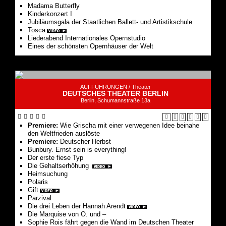
Madama Butterfly
Kinderkonzert I
Jubiläumsgala der Staatlichen Ballett- und Artistikschule
Tosca
Liederabend Internationales Opernstudio
Eines der schönsten Opernhäuser der Welt
AUFFÜHRUNGEN /
Theater
DEUTSCHES THEATER BERLIN
Berlin, Schumannstraße 13a
Premiere:
Wie Grischa mit einer verwegenen Idee beinahe
den Weltfrieden auslöste
Premiere:
Deutscher Herbst
Bunbury. Ernst sein is everything!
Der erste fiese Typ
Die Gehaltserhöhung
Heimsuchung
Polaris
Gift
Parzival
Die drei Leben der Hannah Arendt
Die Marquise von O. und –
Sophie Rois fährt gegen die Wand im Deutschen Theater