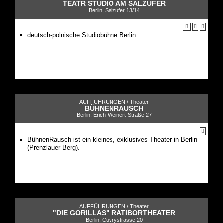
TEATR STUDIO AM SALZUFER
Berlin, Salzufer 13/14
deutsch-polnische Studiobühne Berlin
AUFFÜHRUNGEN /
Theater
BÜHNENRAUSCH
Berlin, Erich-Weinert-Straße 27
BühnenRausch ist ein kleines, exklusives Theater in Berlin
(Prenzlauer Berg).
AUFFÜHRUNGEN /
Theater
"DIE GORILLAS" RATIBORTHEATER
Berlin, Cuvrystrasse 20