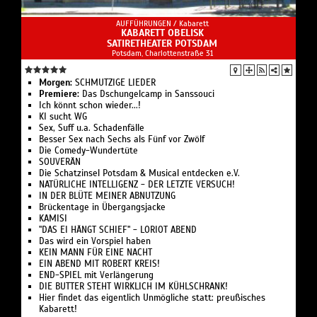
AUFFÜHRUNGEN /
Kabarett
KABARETT OBELISK
SATIRETHEATER POTSDAM
Potsdam, Charlottenstraße 31
Morgen:
SCHMUTZIGE LIEDER
Premiere:
Das Dschungelcamp in Sanssouci
Ich könnt schon wieder...!
KI sucht WG
Sex, Suff u.a. Schadenfälle
Besser Sex nach Sechs als Fünf vor Zwölf
Die Comedy-Wundertüte
SOUVERÄN
Die Schatzinsel Potsdam & Musical entdecken e.V.
NATÜRLICHE INTELLIGENZ - DER LETZTE VERSUCH!
IN DER BLÜTE MEINER ABNUTZUNG
Brückentage in Übergangsjacke
KAMISI
"DAS EI HÄNGT SCHIEF" - LORIOT ABEND
Das wird ein Vorspiel haben
KEIN MANN FÜR EINE NACHT
EIN ABEND MIT ROBERT KREIS!
END-SPIEL mit Verlängerung
DIE BUTTER STEHT WIRKLICH IM KÜHLSCHRANK!
Hier findet das eigentlich Unmögliche statt: preußisches
Kabarett!