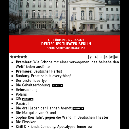
AUFFÜHRUNGEN /
Theater
DEUTSCHES THEATER BERLIN
Berlin, Schumannstraße 13a
Premiere:
Wie Grischa mit einer verwegenen Idee beinahe den
Weltfrieden auslöste
Premiere:
Deutscher Herbst
Bunbury. Ernst sein is everything!
Der erste fiese Typ
Die Gehaltserhöhung
Heimsuchung
Polaris
Gift
Parzival
Die drei Leben der Hannah Arendt
Die Marquise von O. und –
Sophie Rois fährt gegen die Wand im Deutschen Theater
Die Physiker
Kirill & Friends Company: Apocalypse Tomorrow