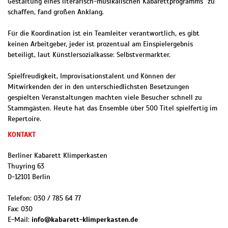
Gestaltung eines literarisch-musikalischen Kabarettprogramms" zu
schaffen, fand großen Anklang.
Für die Koordination ist ein Teamleiter verantwortlich, es gibt
keinen Arbeitgeber, jeder ist prozentual am Einspielergebnis
beteiligt, laut Künstlersozialkasse: Selbstvermarkter.
Spielfreudigkeit, Improvisationstalent und Können der
Mitwirkenden der in den unterschiedlichsten Besetzungen
gespielten Veranstaltungen machten viele Besucher schnell zu
Stammgästen. Heute hat das Ensemble über 500 Titel spielfertig im
Repertoire.
KONTAKT
Berliner Kabarett Klimperkasten
Thuyring 63
D
-
12101
Berlin
Telefon:
030 / 785 64 77
Fax:
030
E-Mail:
info@kabarett-klimperkasten.de