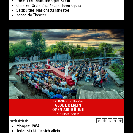
Premiere:
Deutsche Oper Berlin
Chineke! Orchestra / Cape Town Opera
Salzburger Marionettentheater
Kanze Nō Theater
EREIGNISSE /
Theater
GLOBE BERLIN
OPEN AIR-BÜHNE
4.7. bis 5.9.2026
Morgen:
1984
Jeder stirbt für sich allein