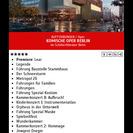
AUFFÜHRUNGEN /
Oper
KOMISCHE OPER BERLIN
im Schillerttheater Belin
Premiere:
Lear
Legende
Führung Bau­stelle Stamm­haus
Der Schnee­sturm
Metropol 26
Führungen für Familien
Führungen
Führung Spezial Kostüm
Kammerkonzert 8: Aufbruch!
Kinderkonzert 1: Instru­men­ten­atlas
Or­pheus in der Un­ter­welt
Führung Spezial Maske
Spielzeit­fest
Wunder­kammer
Kammerkonzert 2: Hommage
Jewgeni Onegin