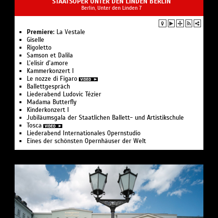
STAATSOPER UNTER DEN LINDEN BERLIN
Berlin, Unter den Linden 7
Premiere:
La Vestale
Giselle
Rigoletto
Samson et Dalila
L’elisir d’amore
Kam­mer­kon­zert I
Le nozze di Figaro
Ballettgespräch
Liederabend Ludovic Tézier
Madama Butterfly
Kinderkonzert I
Jubiläumsgala der Staatlichen Ballett- und Artistikschule
Tosca
Liederabend Internationales Opernstudio
Eines der schönsten Opernhäuser der Welt