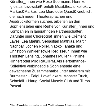
Künstler_innen wie Rose Beermann, Henrike
Iglesias, Lwowski/Kronfoth Musiktheaterkollektiv,
Markus&Markus, Lea Moro oder Quast&Knoblich,
die nach neuen Theatersprachen und
Ausdrucksformen suchen, arbeiten an den
Sophiensælen eine Reihe von Künstler_innen und
Kompanien in langjährigen Partnerschaften.
Darunter sind Choreograf_innen wie Clément
Layes, Lea Martini, Sebastian Matthias, Martin
Nachbar, Jochen Roller, Naoko Tanaka und
Christoph Winkler sowie Regisseur_innen wie
Thorsten Lensing, Johannes Müller + Philine
Rinnert oder Milo Rau/IIPM. Als Performance-
Kollektive verbindet die Sophiensæle eine
gewachsene Zusammenarbe unter anderem mit
Burmester + Feigl, Lovefuckers, Monster Truck,
Schmidli + Haug, Social Muscle Club und Turbo
Pascal.
Die Sophiensæle sind Teil eines Netzwerks