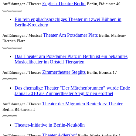
English Theatre Berlin
Aufführungen /
Theater
Berlin, Fidicinstr. 40
Ein rein englischsprachiges Theater mit zwei Bühnen in
Berlin-Kreuzberg
Theater Am Potsdamer Platz
Aufführungen /
Musical
Berlin, Marlene-
Dietrich-Platz 1
Das Theater am Potsdamer Platz in Berlin ist ein bekanntes
Musicaltheater im Ortsteil Tiergarten.
Zimmertheater Steglitz
Aufführungen /
Theater
Berlin, Bornstr. 17
Das ehemalige Theater "Der Märchenbrunnen" wurde Ende
Januar 2010 als Zimmertheater Steglitz neu eröffnet
Theater der Migranten Reuterkiez Theater
Aufführungen /
Theater
Berlin, Bürknerstr. 5
Theater-Initiative in Berlin-Neukölln
Theater Adlershof
Aufführungen /
Theater
Berlin, Moriz-Seeler-Str. 1