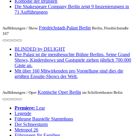
Komödie der Irrungen
Die Shakespeare Company Berlin zeigt 9 Inszenierungen in
71 Aufführungen
Friedrichstadt-Palast Berlin
Aufführungen /
Show
Berlin, Friedrichstraße
107
BLINDED by DELIGHT
Der Palast ist die meistbesuchte Bühne Berlins. Seine Grand
Shows, Kindershows und Gastspiele ziehen jährlich 700.000
Gäste an.
Mit über 160 Mitwirkenden pro Vorstellung sind dies die
größten Ensuite-Shows der Welt.
Komische Oper Berlin
Aufführungen /
Oper
im Schillerttheater Belin
Premiere:
Lear
Legende
Führung Bau­stelle Stamm­haus
Der Schnee­sturm
Metropol 26
Führungen für Familien