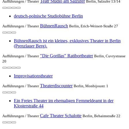
Teatr Studio am Salzufer
Aufführungen /
Theater
Berlin, Salzufer 13/14
deutsch-polnische Studiobühne Berlin
BühnenRausch
Aufführungen /
Theater
Berlin, Erich-Weinert-Straße 27
BühnenRausch ist ein kleines, exklusives Theater in Berlin
(Prenzlauer Berg).
"Die Gorillas" Ratibortheater
Aufführungen /
Theater
Berlin, Cuvrystrasse
20
Improvisationstheater
Theaterdiscounter
Aufführungen /
Theater
Berlin, Monbijoustr. 1
Ein Freies Theater im ehemaligen Fernmeldeamt in der
Klosterstraße 44
Cafe Theater Schalotte
Aufführungen /
Theater
Berlin, Behaimstraße 22