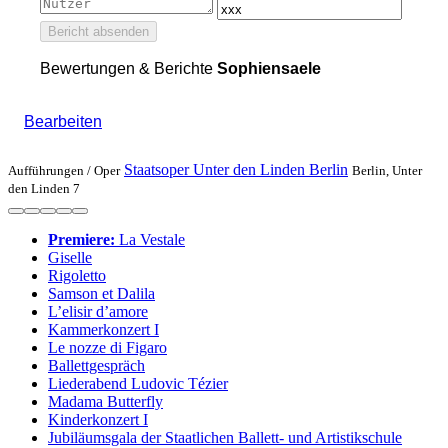
Bericht absenden
Bewertungen & Berichte
Sophiensaele
Bearbeiten
Staatsoper Unter den Linden Berlin
Aufführungen /
Oper
Berlin, Unter
den Linden 7
Premiere:
La Vestale
Giselle
Rigoletto
Samson et Dalila
L’elisir d’amore
Kam­mer­kon­zert I
Le nozze di Figaro
Ballettgespräch
Liederabend Ludovic Tézier
Madama Butterfly
Kinderkonzert I
Jubiläumsgala der Staatlichen Ballett- und Artistikschule