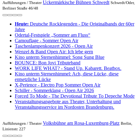
Uckermärkische Bühnen Schwedt
Aufführungen /
Theater
Schwedt/Oder,
Berliner Straße 46/48
Heute:
Deutsche Rocklegenden - Die Originalbands der 60er
Jahre
Odertal-Festspiele „Sommer am Fluss“
Camouflage - Sommer Open Air
Taschenlampenkonzert 2026 - Open Air
Wenzel & Band Open Air: Ich lebe gern
Kino unterm Sternenhimmel: Song Sung Blue
BOUNCE: Bon Jovi Tributeband
WORK LIFE WHAT? - Stand Up. Kabarett. Beatbox.
Kino unterm Sternenhimmel: Ach, diese Lücke, diese
entsetzliche Lücke
X-Perience - Electro Pop Sommer Open Air
Schiller - Sommerklang - Open Air 2026
Forced To Mode - The Devotional Tribute To Depeche Mode
Veranstaltungsangebote aus Theater, Unterhaltung und
Veranstaltungsservice im Nordosten Brandenburgs.
Volksbühne am Rosa-Luxemburg-Platz
Aufführungen /
Theater
Berlin,
Linienstr. 227