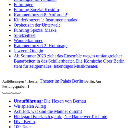
Führungen
Führung Spezial Kostüm
Kammerkonzert 8: Aufbruch!
Kinderkonzert 1: Instru­men­ten­atlas
Or­pheus in der Un­ter­welt
Führung Spezial Maske
Spielzeit­fest
Wunder­kammer
Kammerkonzert 2: Hommage
Jewgeni Onegin
Ab Sommer 2023 zieht das Ensemble wegen umfangreicher
Bauarbeiten in das Schillertheater. Die Komische Oper Berlin
steht für zeitgemäßes, lebendiges Musiktheater.
Theater im Palais Berlin
Aufführungen /
Theater
Berlin, Am
Festungsgraben 1
Uraufführung:
Die Hexen von Bernau
Wir spielen Alltag
Ach Jott, wat sind die Männer dumm!
Hildegard Knef: Ich glaub’, ‘ne Dame werd’ ich nie
Diva Berlin
100 Tage