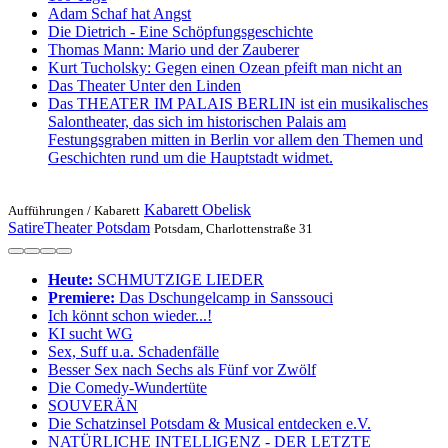
Adam Schaf hat Angst
Die Dietrich - Eine Schöpfungsgeschichte
Thomas Mann: Mario und der Zauberer
Kurt Tucholsky: Gegen einen Ozean pfeift man nicht an
Das Theater Unter den Linden
Das THEATER IM PALAIS BERLIN ist ein musikalisches
Salontheater, das sich im historischen Palais am
Festungsgraben mitten in Berlin vor allem den Themen und
Geschichten rund um die Hauptstadt widmet.
Kabarett Obelisk
Aufführungen /
Kabarett
SatireTheater Potsdam
Potsdam, Charlottenstraße 31
Heute:
SCHMUTZIGE LIEDER
Premiere:
Das Dschungelcamp in Sanssouci
Ich könnt schon wieder...!
KI sucht WG
Sex, Suff u.a. Schadenfälle
Besser Sex nach Sechs als Fünf vor Zwölf
Die Comedy-Wundertüte
SOUVERÄN
Die Schatzinsel Potsdam & Musical entdecken e.V.
NATÜRLICHE INTELLIGENZ - DER LETZTE