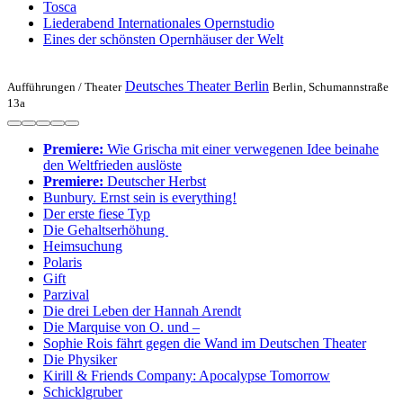
Tosca
Liederabend Internationales Opernstudio
Eines der schönsten Opernhäuser der Welt
Deutsches Theater Berlin
Aufführungen /
Theater
Berlin, Schumannstraße
13a
Premiere:
Wie Grischa mit einer verwegenen Idee beinahe
den Weltfrieden auslöste
Premiere:
Deutscher Herbst
Bunbury. Ernst sein is everything!
Der erste fiese Typ
Die Gehaltserhöhung
Heimsuchung
Polaris
Gift
Parzival
Die drei Leben der Hannah Arendt
Die Marquise von O. und –
Sophie Rois fährt gegen die Wand im Deutschen Theater
Die Physiker
Kirill & Friends Company: Apocalypse Tomorrow
Schicklgruber