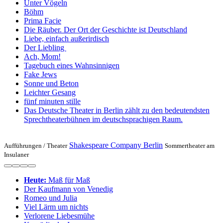
Unter Vögeln
Böhm
Prima Facie
Die Räuber. Der Ort der Geschichte ist Deutschland
Liebe, einfach außerirdisch
Der Liebling
Ach, Mom!
Tagebuch eines Wahnsinnigen
Fake Jews
Sonne und Beton
Leichter Gesang
fünf minuten stille
Das Deutsche Theater in Berlin zählt zu den bedeutendsten
Sprechtheaterbühnen im deutschsprachigen Raum.
Shakespeare Company Berlin
Aufführungen /
Theater
Sommertheater am
Insulaner
Heute:
Maß für Maß
Der Kaufmann von Venedig
Romeo und Julia
Viel Lärm um nichts
Verlorene Liebesmühe