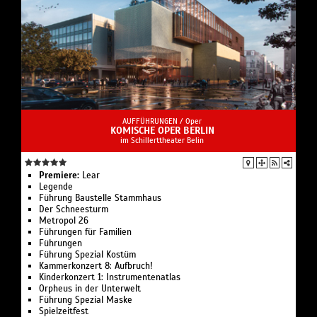
AUFFÜHRUNGEN /
Oper
KOMISCHE OPER BERLIN
im Schillerttheater Belin
Premiere:
Lear
Legende
Führung Bau­stelle Stamm­haus
Der Schnee­sturm
Metropol 26
Führungen für Familien
Führungen
Führung Spezial Kostüm
Kammerkonzert 8: Aufbruch!
Kinderkonzert 1: Instru­men­ten­atlas
Or­pheus in der Un­ter­welt
Führung Spezial Maske
Spielzeit­fest