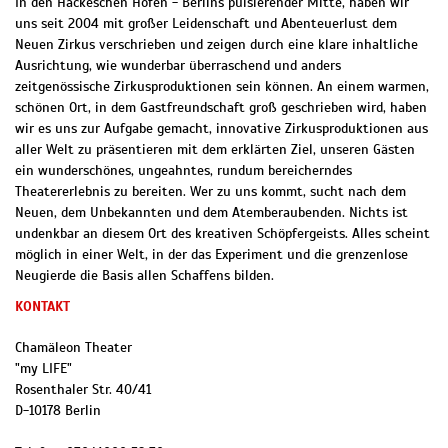
In den Hackeschen Höfen - Berlins pulsierender Mitte, haben wir
uns seit 2004 mit großer Leidenschaft und Abenteuerlust dem
Neuen Zirkus verschrieben und zeigen durch eine klare inhaltliche
Ausrichtung, wie wunderbar überraschend und anders
zeitgenössische Zirkusproduktionen sein können. An einem warmen,
schönen Ort, in dem Gastfreundschaft groß geschrieben wird, haben
wir es uns zur Aufgabe gemacht, innovative Zirkusproduktionen aus
aller Welt zu präsentieren mit dem erklärten Ziel, unseren Gästen
ein wunderschönes, ungeahntes, rundum bereicherndes
Theatererlebnis zu bereiten. Wer zu uns kommt, sucht nach dem
Neuen, dem Unbekannten und dem Atemberaubenden. Nichts ist
undenkbar an diesem Ort des kreativen Schöpfergeists. Alles scheint
möglich in einer Welt, in der das Experiment und die grenzenlose
Neugierde die Basis allen Schaffens bilden.
KONTAKT
Chamäleon Theater
"my LIFE"
Rosenthaler Str. 40/41
D
-
10178
Berlin