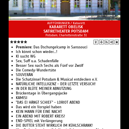
AUFFÜHRUNGEN /
Kabarett
KABARETT OBELISK
SATIRETHEATER POTSDAM
Potsdam, Charlottenstraße 31
Premiere:
Das Dschungelcamp in Sanssouci
Ich könnt schon wieder...!
KI sucht WG
Sex, Suff u.a. Schadenfälle
Besser Sex nach Sechs als Fünf vor Zwölf
Die Comedy-Wundertüte
SOUVERÄN
Die Schatzinsel Potsdam & Musical entdecken e.V.
NATÜRLICHE INTELLIGENZ - DER LETZTE VERSUCH!
IN DER BLÜTE MEINER ABNUTZUNG
Brückentage in Übergangsjacke
KAMISI
"DAS EI HÄNGT SCHIEF" - LORIOT ABEND
Das wird ein Vorspiel haben
KEIN MANN FÜR EINE NACHT
EIN ABEND MIT ROBERT KREIS!
END-SPIEL mit Verlängerung
DIE BUTTER STEHT WIRKLICH IM KÜHLSCHRANK!