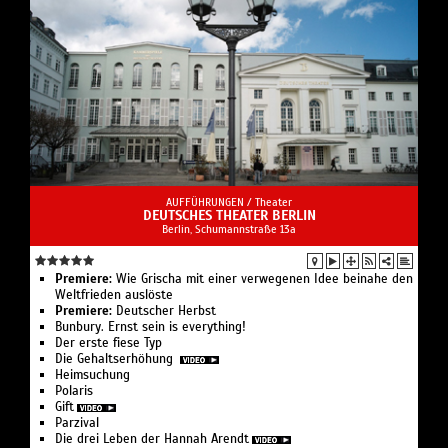
AUFFÜHRUNGEN /
Theater
DEUTSCHES THEATER BERLIN
Berlin, Schumannstraße 13a
Premiere:
Wie Grischa mit einer verwegenen Idee beinahe den
Weltfrieden auslöste
Premiere:
Deutscher Herbst
Bunbury. Ernst sein is everything!
Der erste fiese Typ
Die Gehaltserhöhung
Heimsuchung
Polaris
Gift
Parzival
Die drei Leben der Hannah Arendt