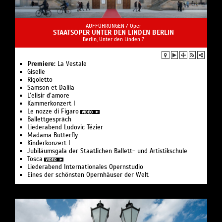
AUFFÜHRUNGEN /
Oper
STAATSOPER UNTER DEN LINDEN BERLIN
Berlin, Unter den Linden 7
Premiere:
La Vestale
Giselle
Rigoletto
Samson et Dalila
L’elisir d’amore
Kam­mer­kon­zert I
Le nozze di Figaro
Ballettgespräch
Liederabend Ludovic Tézier
Madama Butterfly
Kinderkonzert I
Jubiläumsgala der Staatlichen Ballett- und Artistikschule
Tosca
Liederabend Internationales Opernstudio
Eines der schönsten Opernhäuser der Welt