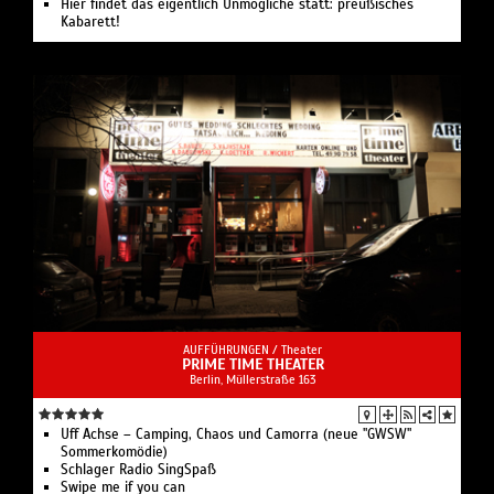
Hier findet das eigentlich Unmögliche statt: preußisches
Kabarett!
AUFFÜHRUNGEN /
Theater
PRIME TIME THEATER
Berlin, ​Müllerstraße 163
Uff Achse – Camping, Chaos und Camorra (neue "GWSW"
Sommerkomödie)
Schlager Radio SingSpaß
Swipe me if you can