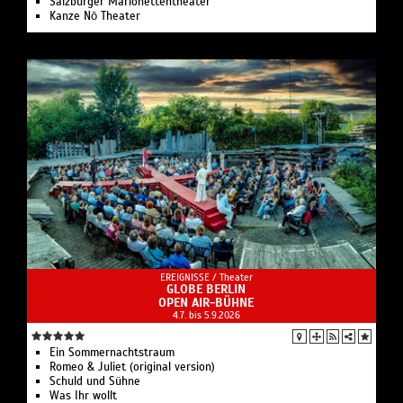
Salzburger Marionettentheater
Kanze Nō Theater
EREIGNISSE /
Theater
GLOBE BERLIN
OPEN AIR-BÜHNE
4.7. bis 5.9.2026
Ein Sommernachtstraum
Romeo & Juliet (original version)
Schuld und Sühne
Was Ihr wollt