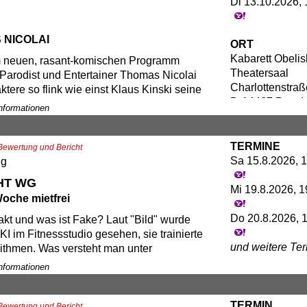
Di 13.10.2026, 
stündiges temporeiches, knallhartes und
 politisches Kabarett begeistert die
.“ (Lausitzer Rundschau) Genau!
 NICOLAI
ORT
Kabarett Obelis
is: ab 26,00€
m neuen, rasant-komischen Programm
Theatersaal
R
Parodist und Entertainer Thomas Nicolai
Charlottenstraß
ktere so flink wie einst Klaus Kinski seine
D-14467 Potsd
r personifizierte „Kessel Buntes“
Informationen
 allerlei Figuren in Szenen, die
xe Hilfestellungen geben, Seltsamkeiten
TERMINE
rdern und Historisches Revue passieren
Bewertung und Bericht
Sa 15.8.2026, 1
ft mit einem bescheuerten
ng
nspunkt.
HT WG
Mi 19.8.2026, 1
Woche mietfrei
colai-Show wäre komplett ohne
Do 20.8.2026, 1
odien. Zwischen Coldplay und Country,
akt und was ist Fake? Laut "Bild" wurde
e und Vamos a la Playa, sowie Modern
 KI im Fitnessstudio gesehen, sie trainierte
und weitere Te
und modernem Elektrosound werden
rithmen. Was versteht man unter
 und Lachmuskeln strapaziert. Begleitet
eitsverkehr"? Hat es mit Sex zu tun, oder
Informationen
ORT
on seinem virtuosen Langzeitpartner
s und Mietwagen? Fragen über Fragen
Kabarett Obelis
umann, der sich begeistert für jeden
ch
Theatersaal
TERMIN
einspannen lässt. Am Ende bleiben
IERE und ANDREAS ZIEGER in ihrem
Bewertung und Bericht