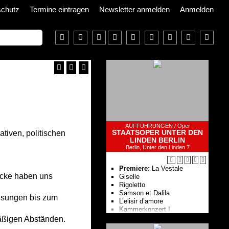
schutz
Termine eintragen
Newsletter anmelden
Anmelden
AUFFÜHRUNGEN /
Oper
STAATSOPER UNTER DEN
ativen, politischen
LINDEN BERLIN
Berlin, Unter den Linden 7
Premiere:
La Vestale
tücke haben uns
Giselle
Rigoletto
Samson et Dalila
esungen bis zum
L’elisir d’amore
Kam­mer­kon­zert I
Le nozze di Figaro
mäßigen Abständen.
Ballettgespräch