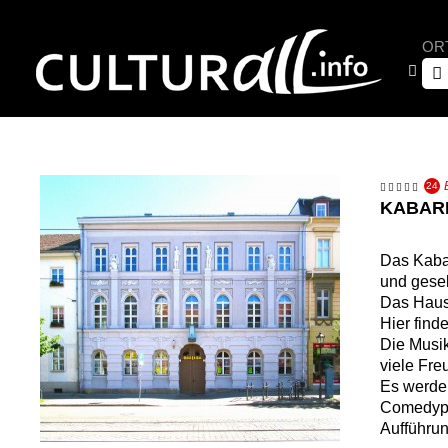
OR
24
KABARE
Das Kabar
und gesel
Das Haus 
Hier find
Die Musik
viele Fre
Es werde
Comedypr
Aufführun