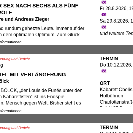
D-14467 Potsd
ndert, dass uns der Kragen platzt.“ Siehe
 SEX NACH SECHS ALS FÜNF
Fr 28.8.2026, 1
tin.
WÖLF
ere und Andreas Zieger
Sa 29.8.2026, 1
is: ab 26,00€
ind rundum gehetzte Leute. Immer auf der
und weitere Te
h dem optimalen Optimum. Zum Glück
Sie bei uns noch klimaneutrale Strategien
Informationen
ORT
toptimierung und sozial verträgliches
Kabarett Obelis
straining!
Thatersaal
TERMIN
rtung und Bericht
ERE (für die U-50 Kunden) und
Charlottenstraß
Do 10.12.2026,
ng
ZIEGER (für die Ü-50 Kunden) werden
D-14467 Potsd
rapeutische Tricks verraten, die Sie über
IEL MIT VERLÄNGERUNG
eren Umstände unserer Zeit hinweglachen
ölck
ORT
it viel Musik und gemeinschaftlichem
Kabarett Obelis
ÖLCK, „der Louis de Funés unter den
 kleiner Tipp vorweg: Rühre dein
Hofbühnen
 Kabarettisten“ ist ins Endspiel
s-Müsli mit Eierlikör an und der Tag sieht
Charlottenstraß
. Mensch gegen Welt. Bisher steht es
l freundlicher aus! Und merke: Gibt es
D-14467 Potsd
ieden. Ja aber für wen? Am beginnenden
ung, gibt es auch kein Problem!
Informationen
er Spielzeit fragt sich Bölck: Wird es
winner geben? Oder gibt es einen
is: ab 26,00€
TERMIN
wegen Unbespielbarkeit des Platzes?
1 291069
rtung und Bericht