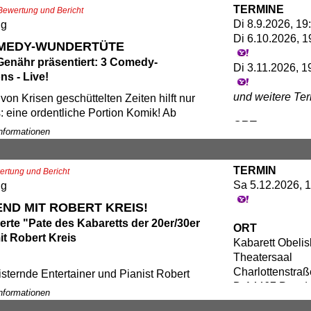
TERMINE
a. Und dann fragt man da rein: „Was
Bewertung und Bericht
ublikum. Es erwartet Sie ein
Di 8.9.2026, 19
u cringe, was ist nice, was geht
ng
sreicher Abend für Paare und Singles bei
Di 6.10.2026, 1
Auge trocken bleibt
OMEDY-WUNDERTÜTE
Genähr präsentiert: 3 Comedy-
Di 3.11.2026, 1
s - Live!
is: ab 29,00€
und weitere Te
 von Krisen geschüttelten Zeiten hilft nur
: eine ordentliche Portion Komik! Ab
ORT
ädt das Kabarett Obelisk und der
Informationen
Kabarett Obelis
ein Charlottenstraße 31 einmal im Monat
Theatersaal
 „Comedy-Wundertüte“ ein. Drei der
Charlottenstraß
TERMIN
omedians aus ganz Deutschland bieten
rtung und Bericht
D-14467 Potsd
Sa 5.12.2026, 1
n des Alltags die Stirn - und die Pointe –
ng
bissig, absurd oder einfach herrlich blöd!
END MIT ROBERT KREIS!
nau auftritt? Wird nicht verraten! Die
ierte "Pate des Kabaretts der 20er/30er
ORT
ndertüte bleibt, was sie verspricht –
it Robert Kreis
Kabarett Obelis
te Mischung voller Überraschungen. Nur
Theatersaal
sicher: Wenn Lachen die beste Medizin ist,
Charlottenstraß
e Shows rezeptpflichtig.
sternde Entertainer und Pianist Robert
D-14467 Potsd
 sich mit seinem kompletten Auftreten der
Informationen
ungskunst der „Goldenen 20er Jahren“