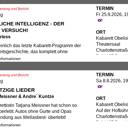
ben. In seinen hinreißenden humorvollen
TERMIN
ieht der lebensfrohe Niederländer
rtung und Bericht
Fr 25.9.2026, 1
 Parallelen zwischen der damaligen Ära
ng
eutigen Zeit und versteht es meisterhaft,
ICHE INTELLIGENZ - DER
lität dieser Epoche in Wort und Musik
 VERSUCH!
ORT
ublikum nahe zu bringen. ROBERT
riess
Kabarett Obelis
t kopiert, doch nie erreicht! Er ist einfach
Theatersaal
- aber gefährlich, denn er macht süchtig -
nlich das letzte Kabarett-Programm der
Charlottenstraß
 Nicht verpassen!
itsgeschichte, das komplett ohne
D-14467 Potsd
 Intelligenz (KI) entstanden ist. Allein
Informationen
is: 29,00€
ollten Sie es sich ansehen! Aber nicht
ChatGPT ist die Natürliche Intelligenz
TERMIN
rtung und Bericht
vom Aussterben bedroht wie Leoparden,
Sa 8.8.2026, 19
ng
 Altenpflegerinnen. Wer möchte da nicht
usrufen: „Herr, schmeiß Hirn vom
ZIGE LIEDER
Meissner & Andre´ Kuntze
ORT
Kabarett Obelis
ettistin Tatjana Meissner hat schon so
is: 29,00€
Auf der Hofbüh
berlebt: Autos ohne Gurte und Opas
Charlottenstraß
ndung aus Wellasbest- überlebt!
D-14467 Potsd
: zwei Gesellschaftssysteme,
Informationen