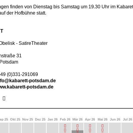
ngen finden von Dienstag bis Samstag um 19.30 Uhr im Kabaret
f der Hofbühne statt.
T
Obelisk - SatireTheater
nstraße 31
Potsdam
49 (0)331-291069
nfo@kabarett-potsdam.de
www.kabarett-potsdam.de
ep 25
Okt 25
Nov 25
Dez 25
Jan 26
Feb 26
Mär 26
Apr 26
Mai 26
Jun 26
Jul 26