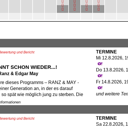
TERMINE
Bewertung und Bericht
Mi 12.8.2026, 1
NNT SCHON WIEDER...!
Do 13.8.2026, 1
Ranz & Edgar May
Fr 14.8.2026, 1
ure dieses Programms – RANZ & MAY -
iner Generation an, in der es darauf
und weitere Te
so spät wie möglich jung zu sterben. Die
en Männer sind so alt, die starten ihre
Informationen
ORT
erien aus Gewohnheit 20:15 Uhr, die
Kabarett Obelis
r Handy zum Telefonieren immer noch ans
Theatersaal
TERMINE
ie machen weiterhin ihre Witze über
Bewertung und Bericht
Charlottenstraß
Sa 22.8.2026, 1
 – warum auch nicht?! Humor ist der Knopf,