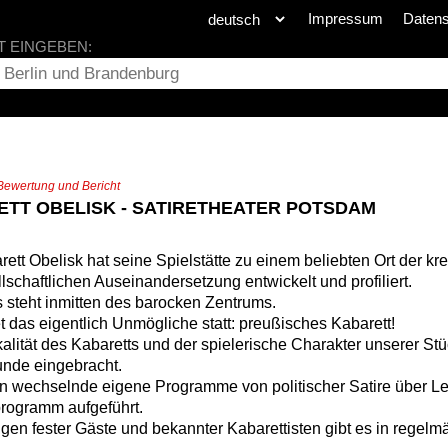
Impressum
Daten
T EINGEBEN:
Bewertung und Bericht
TT OBELISK - SATIRETHEATER POTSDAM
ett Obelisk hat seine Spielstätte zu einem beliebten Ort der kre
lschaftlichen Auseinandersetzung entwickelt und profiliert.
steht inmitten des barocken Zentrums.
et das eigentlich Unmögliche statt: preußisches Kabarett!
alität des Kabaretts und der spielerische Charakter unserer S
unde eingebracht.
n wechselnde eigene Programme von politischer Satire über L
ogramm aufgeführt.
gen fester Gäste und bekannter Kabarettisten gibt es in regel