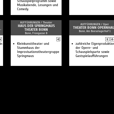
Schauspielprogramm sowie
Musikabende, Lesungen und
Comedy.
AUFFÜHRUNGEN /
Theater
AUFFÜHRUNGEN /
Oper
HAUS DER SPRINGMAUS
THEATER BONN OPERNHA
THEATER BONN
-
Bonn, Am Boeselagerhof 1
Bonn, Frongasse 8
in
Kleinkunsttheater und
zahlreiche Eigenproduktio
Stammhaus der
der Opern- und
Improvisationstheatergruppe
Schauspielsparte sowie
Springmaus
Gastspielaufführungen