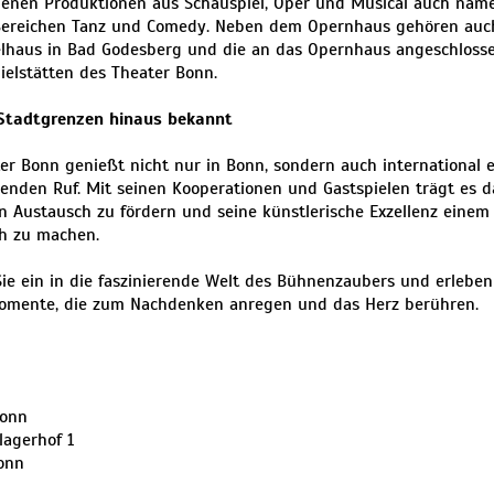
enen Produktionen aus Schauspiel, Oper und Musical auch name
Bereichen Tanz und Comedy. Neben dem Opernhaus gehören auc
elhaus in Bad Godesberg und die an das Opernhaus angeschloss
ielstätten des Theater Bonn.
 Stadtgrenzen hinaus bekannt
er Bonn genießt nicht nur in Bonn, sondern auch international 
enden Ruf. Mit seinen Kooperationen und Gastspielen trägt es d
en Austausch zu fördern und seine künstlerische Exzellenz einem
h zu machen.
ie ein in die faszinierende Welt des Bühnenzaubers und erleben
omente, die zum Nachdenken anregen und das Herz berühren.
Bonn
agerhof 1
onn