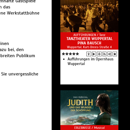
nhafte Gastspiele
h das
ene Werkstattbühne
AUFFÜHRUNGEN /
Tanz
TANZTHEATER WUPPERTAL
einen
PINA BAUSCH
Wuppertal, Kurt-Drees-Straße 4
azu bei, den
 breiten Publikum
Aufführungen im Opernhaus
Wuppertal
 Sie unvergessliche
ERLEBNISSE /
Musical