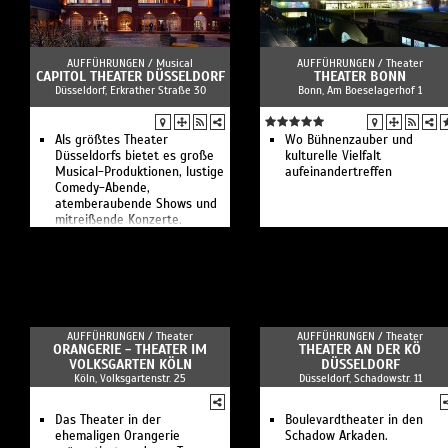
AUFFÜHRUNGEN /
Musical
AUFFÜHRUNGEN /
Theater
CAPITOL THEATER DÜSSELDORF
THEATER BONN
Düsseldorf, Erkrather Straße 30
Bonn, Am Boeselagerhof 1
Als größtes Theater
Wo Bühnenzauber und
Düsseldorfs bietet es große
kulturelle Vielfalt
Musical-Produktionen, lustige
aufeinandertreffen
Comedy-Abende,
atemberaubende Shows und
mitreißende Konzerte.
AUFFÜHRUNGEN /
Theater
AUFFÜHRUNGEN /
Theater
ORANGERIE - THEATER IM
THEATER AN DER KÖ
VOLKSGARTEN KÖLN
DÜSSELDORF
Köln, Volksgartenstr. 25
Düsseldorf, Schadowstr. 11
Das Theater in der
Boulevardtheater in den
ehemaligen Orangerie
Schadow Arkaden.