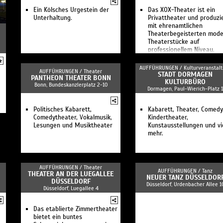
Ein Kölsches Urgestein der
Das XOX-Theater ist ein
Unterhaltung.
Privattheater und produzi
mit ehrenamtlichen
Theaterbegeisterten mod
Theaterstücke auf
professionellem Niveau.
AUFFÜHRUNGEN /
Kulturveranstal
AUFFÜHRUNGEN /
Theater
STADT DORMAGEN
PANTHEON THEATER BONN
KULTURBÜRO
Bonn, Bundeskanzlerplatz 2-10
Dormagen, Paul-Wierich-Platz 1
Politisches Kabarett,
Kabarett, Theater, Comedy
Comedytheater, Vokalmusik,
Kindertheater,
Lesungen und Musiktheater
Kunstausstellungen und vi
mehr.
AUFFÜHRUNGEN /
Theater
AUFFÜHRUNGEN /
Tanz
THEATER AN DER LUEGALLEE
NEUER TANZ DÜSSELDOR
DÜSSELDORF
Düsseldorf, Urdenbacher Allee 1
Düsseldorf, Luegallee 4
Das etablierte Zimmertheater
bietet ein buntes