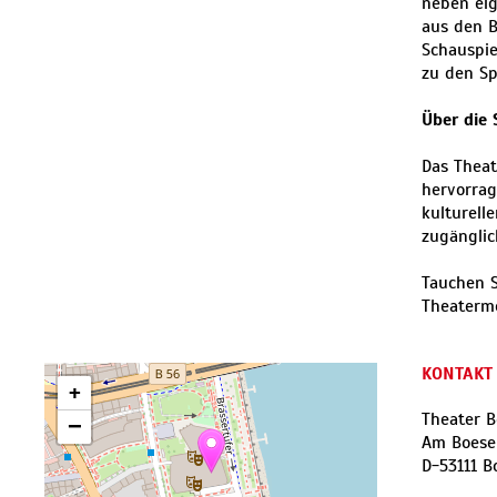
neben eig
aus den 
Schauspi
zu den Sp
Über die
Das Theat
hervorrag
kulturell
zugänglic
Tauchen S
Theaterm
KONTAKT
+
Theater 
−
Am Boesel
D
-
53111
B