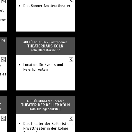
Das Bonner Amateurtheater
ert
erne
tung
AUFFÜHRUNGEN /
Gastronomie
THEATERHAUS KÖLN
Köln, Klarastarsse 53
,
Location für Events und
Feierlichkeiten
eles
AUFFÜHRUNGEN /
Theater
F
THEATER DER KELLER KÖLN
0
Köln, Kleingedankstr. 6
Das Theater der Keller ist ein
Privattheater in der Kölner