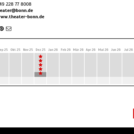
49 228 77 8008
heater@bonn.de
www.theater-bonn.de
ep 25
Okt 25
Nov 25
Dez 25
Jan 26
Feb 26
Mär 26
Apr 26
Mai 26
Jun 26
Jul 26