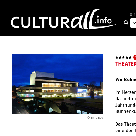
OR
2
THEATE
Wo Bühnen
Im Herzen
Darbietun
Jahrhunde
Bühnenkun
© Thilo Beu
Das Theat
eine der 