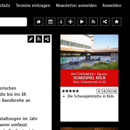
chutz
Termine eintragen
Newsletter anmelden
Anmelden
AUFFÜHRUNGEN /
Theater
SCHAUSPIEL KÖLN
Köln, Schanzenstr. 6-20
erischen
ie bis ins 18.
Die Schauspielstätte in Köln.
e Bandbreite an
staltungen im Jahr
gramm umfasst