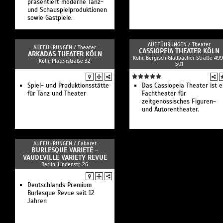
präsentiert moderne Tanz-
und Schauspielproduktionen
sowie Gastpiele.
AUFFÜHRUNGEN /
Theater
AUFFÜHRUNGEN /
Theater
CASSIOPEIA THEATER KÖLN
ARKADAS THEATER KÖLN
Köln, Bergisch Gladbacher Straße 499
Köln, Platenstraße 32
501
Spiel- und Produktionsstätte
Das Cassiopeia Theater ist e
für Tanz und Theater
Fachtheater für
zeitgenössisches Figuren-
und Autorentheater.
AUFFÜHRUNGEN /
Cabaret
BURLESQUE VARIETÉ -
VAUDEVILLE VARIETY REVUE
Berlin, Lindenstr. 26
Deutschlands Premium
Burlesque Revue seit 12
Jahren