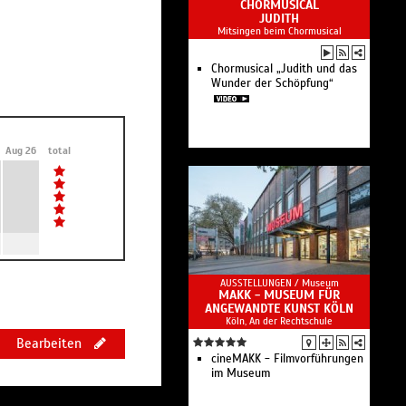
CHORMUSICAL
JUDITH
Mitsingen beim Chormusical
Chormusical „Judith und das
Wunder der Schöpfung“
Aug 26
total
AUSSTELLUNGEN /
Museum
MAKK - MUSEUM FÜR
ANGEWANDTE KUNST KÖLN
Köln, An der Rechtschule
Bearbeiten
cineMAKK - Filmvorführungen
im Museum