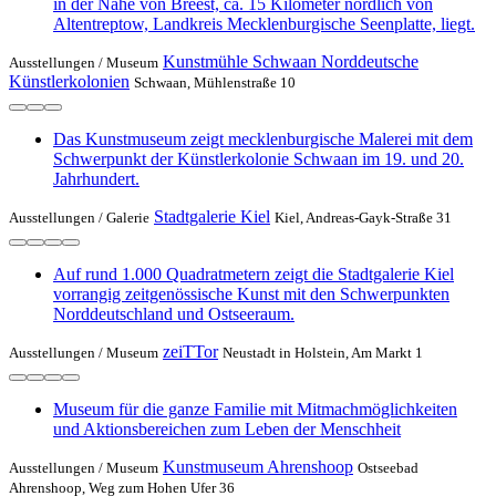
in der Nähe von Breest, ca. 15 Kilometer nördlich von
Altentreptow, Landkreis Mecklenburgische Seenplatte, liegt.
Kunstmühle Schwaan Norddeutsche
Ausstellungen /
Museum
Künstlerkolonien
Schwaan, Mühlenstraße 10
Das Kunstmuseum zeigt mecklenburgische Malerei mit dem
Schwerpunkt der Künstlerkolonie Schwaan im 19. und 20.
Jahrhundert.
Stadtgalerie Kiel
Ausstellungen /
Galerie
Kiel, Andreas-Gayk-Straße 31
Auf rund 1.000 Quadratmetern zeigt die Stadtgalerie Kiel
vorrangig zeitgenössische Kunst mit den Schwerpunkten
Norddeutschland und Ostseeraum.
zeiTTor
Ausstellungen /
Museum
Neustadt in Holstein, Am Markt 1
Museum für die ganze Familie mit Mitmachmöglichkeiten
und Aktionsbereichen zum Leben der Menschheit
Kunstmuseum Ahrenshoop
Ausstellungen /
Museum
Ostseebad
Ahrenshoop, Weg zum Hohen Ufer 36