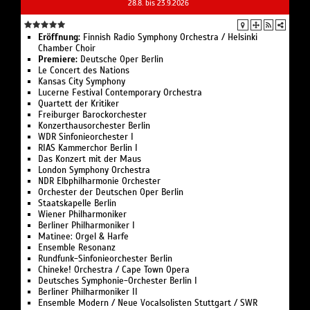
28.8. bis 23.9.2026
Volksbühne am Rosa-Luxemburg-Platz für Oktober
erhältlich.
Eröffnung:
Finnish Radio Symphony Orchestra / Helsinki
Chamber Choir
Premiere:
Deutsche Oper Berlin
Le Concert des Nations
Kansas City Symphony
Lucerne Festival Contemporary Orchestra
Quartett der Kritiker
Freiburger Barockorchester
Konzerthausorchester Berlin
WDR Sinfonieorchester I
RIAS Kammerchor Berlin I
Das Konzert mit der Maus
London Symphony Orchestra
NDR Elbphilharmonie Orchester
Orchester der Deutschen Oper Berlin
Staatskapelle Berlin
Wiener Philharmoniker
Berliner Philharmoniker I
Matinee: Orgel & Harfe
Ensemble Resonanz
Rundfunk-Sinfonieorchester Berlin
Chineke! Orchestra / Cape Town Opera
Deutsches Symphonie-Orchester Berlin I
Berliner Philharmoniker II
Ensemble Modern / Neue Vocalsolisten Stuttgart / SWR