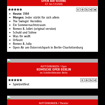
OPEN AIR-BÜHNE
4.7. bis 5.9.2026
Heute:
1984
Morgen:
Jeder stirbt für sich allein
The Swingin’ Hermlins
Ein Sommernachtstraum
Romeo & Juliet (original version)
Schuld und Sühne
Was Ihr wollt
Urfaust
Romeo & Julia
Open Air am Österreichpark in Berlin-Charlottenburg
AUFFÜHRUNGEN /
Oper
KOMISCHE OPER BERLIN
im Schillerttheater Belin
Spielzeit­fest
AUFFÜHRUNGEN /
Theater