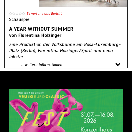
Bewertung und Bericht
Schauspiel
A YEAR WITHOUT SUMMER
von Florentina Holzinger
Eine Produktion der Volksbühne am Rosa-Luxemburg-
Platz (Berlin), Florentina Holzinger/Spirit und neon
lobster
... weitere Informationen
Mit Poesie, Humor und Exzess erzählen Florentina
Holzinger und ihr Ensemble in A Year without Summer
vom Streben nach Unsterblichkeit und der Utopie in
der Apokalypse.
Nicht weichende Dunkelheit, grundlegende
Erschütterungen, eine Welt wie in Nebel gehüllt – ist
das 2025 oder 1816, das „Jahr ohne Sommer“, das auf
den Ausbruch des indonesischen Vulkans Tambora
folgte? Damals kamen mehrere Schriftsteller*innen,
darunter die junge Mary Shelley, während der kalten
und stürmischen Sommermonate am Genfer See