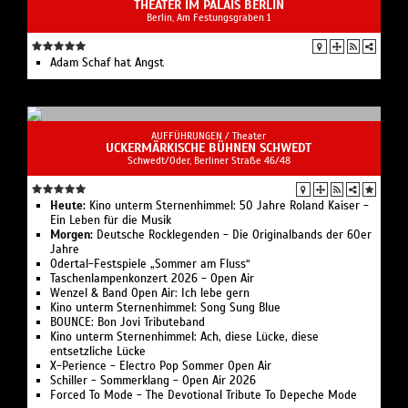
THEATER IM PALAIS BERLIN
Berlin, Am Festungsgraben 1
Adam Schaf hat Angst
AUFFÜHRUNGEN /
Theater
UCKERMÄRKISCHE BÜHNEN SCHWEDT
Schwedt/Oder, Berliner Straße 46/48
Heute:
Kino unterm Sternenhimmel: 50 Jahre Roland Kaiser -
Ein Leben für die Musik
Morgen:
Deutsche Rocklegenden - Die Originalbands der 60er
Jahre
Odertal-Festspiele „Sommer am Fluss“
Taschenlampenkonzert 2026 - Open Air
Wenzel & Band Open Air: Ich lebe gern
Kino unterm Sternenhimmel: Song Sung Blue
BOUNCE: Bon Jovi Tributeband
Kino unterm Sternenhimmel: Ach, diese Lücke, diese
entsetzliche Lücke
X-Perience - Electro Pop Sommer Open Air
Schiller - Sommerklang - Open Air 2026
Forced To Mode - The Devotional Tribute To Depeche Mode